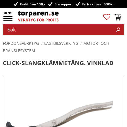
Frakt från 100kr
Bra support
Fri frakt över 3000kr
Meny
Favoriter
Kundv
FORDONSVERKTYG
LASTBILSVERKTYG
MOTOR- OCH
BRÄNSLESYSTEM
CLICK-SLANGKLÄMMETÅNG. VINKLAD