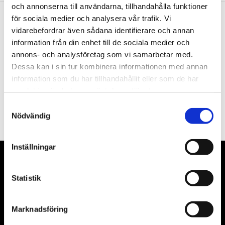
och annonserna till användarna, tillhandahålla funktioner
för sociala medier och analysera vår trafik. Vi
vidarebefordrar även sådana identifierare och annan
Nyhetsbrev
information från din enhet till de sociala medier och
annons- och analysföretag som vi samarbetar med.
Dessa kan i sin tur kombinera informationen med annan
information som du har tillhandahållit eller som de har
samlat in när du har använt deras tjänster.
PRENUMERERA
Samtyckesval
Dina personuppgifter behandlas i enlighet med vår
integritetspolicy
.
Nödvändig
Inställningar
VÅRA LEVERANTÖRER
Statistik
Våra främsta leverantörer är KS Tools verktyg, ATH billyftar
& däckmaskiner och Master luftmaskiner. Kontakta oss
Marknadsföring
gärna om vad som helst då vi gör vårt yttersta för att hjälpa