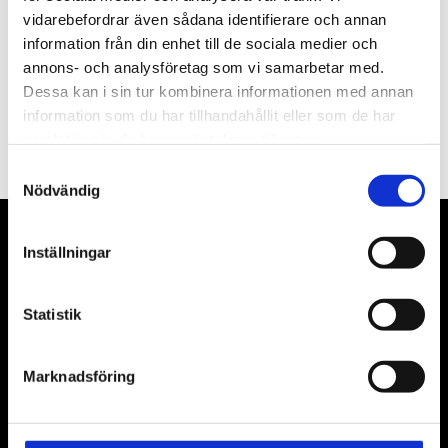
vidarebefordrar även sådana identifierare och annan
information från din enhet till de sociala medier och
annons- och analysföretag som vi samarbetar med.
Dessa kan i sin tur kombinera informationen med annan
PRENUMERERA
information som du har tillhandahållit eller som de har
samlat in när du har använt deras tjänster.
Dina personuppgifter behandlas i enlighet med vår
integritetspolicy
.
Samtyckesval
Nödvändig
VÅRA LEVERANTÖRER
Inställningar
Våra främsta leverantörer är KS Tools verktyg, ATH billyftar
Statistik
& däckmaskiner och Master luftmaskiner. Kontakta oss
gärna om vad som helst då vi gör vårt yttersta för att hjälpa
kunden.
Marknadsföring