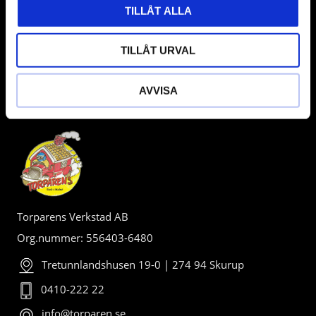
TILLÅT ALLA
TILLÅT URVAL
AVVISA
BUTIK
Torparens Verkstad AB
Org.nummer: 556403-6480
Tretunnlandshusen 19-0 | 274 94 Skurup
0410-222 22
info@torparen.se