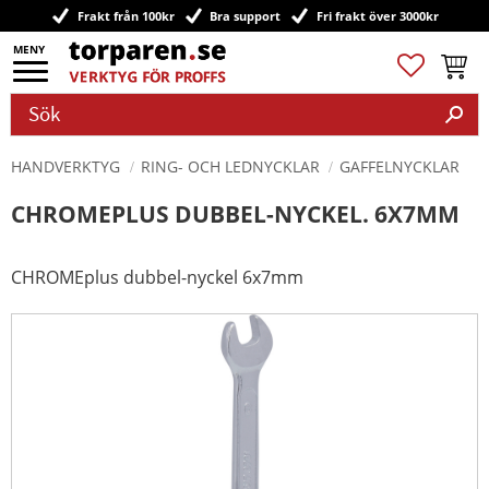
Frakt från 100kr
Bra support
Fri frakt över 3000kr
Meny
Favoriter
Kundv
HANDVERKTYG
RING- OCH LEDNYCKLAR
GAFFELNYCKLAR
CHROMEPLUS DUBBEL-NYCKEL. 6X7MM
CHROMEplus dubbel-nyckel 6x7mm