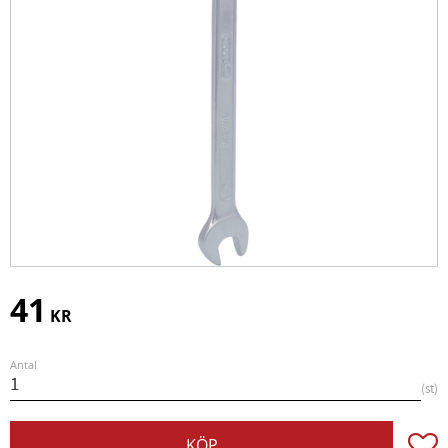
41
KR
Antal
st
Lägg t
KÖP