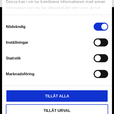
Dessa kan i sin tur kombinera informationen med annan
information som du har tillhandahållit eller som de har
samlat in när du har använt deras tjänster.
VÅRA LEVERANTÖRER
Samtyckesval
Nödvändig
Våra främsta leverantörer är KS Tools verktyg, ATH billyftar
& däckmaskiner och Master luftmaskiner. Kontakta oss
Inställningar
gärna om vad som helst då vi gör vårt yttersta för att hjälpa
kunden.
Statistik
Marknadsföring
TILLÅT ALLA
BUTIK
TILLÅT URVAL