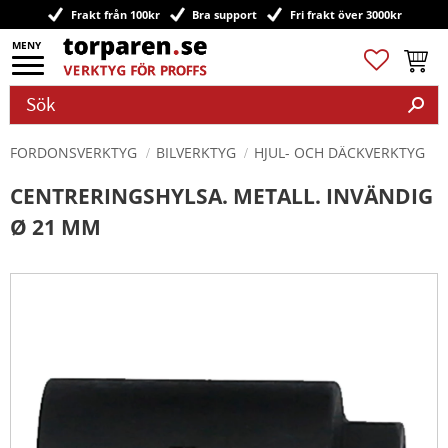
Frakt från 100kr
Bra support
Fri frakt över 3000kr
Meny
Favoriter
Kundv
FORDONSVERKTYG
BILVERKTYG
HJUL- OCH DÄCKVERKTYG
CENTRERINGSHYLSA. METALL. INVÄNDIG
Ø 21 MM