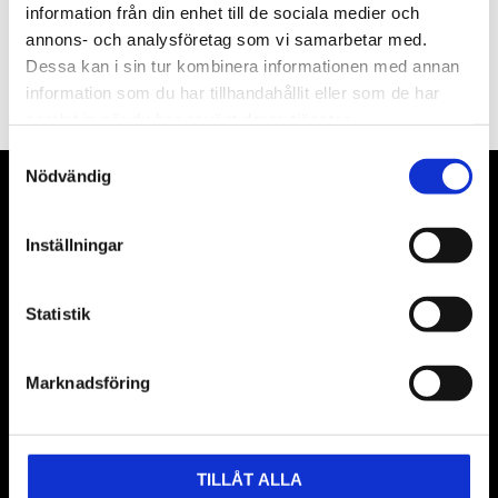
information från din enhet till de sociala medier och
annons- och analysföretag som vi samarbetar med.
PRENUMERERA
Dessa kan i sin tur kombinera informationen med annan
Dina personuppgifter behandlas i enlighet med vår
integritetspolicy
.
information som du har tillhandahållit eller som de har
samlat in när du har använt deras tjänster.
Samtyckesval
Nödvändig
VÅRA LEVERANTÖRER
Inställningar
Våra främsta leverantörer är KS Tools verktyg, ATH billyftar
& däckmaskiner och Master luftmaskiner. Kontakta oss
gärna om vad som helst då vi gör vårt yttersta för att hjälpa
Statistik
kunden.
Marknadsföring
TILLÅT ALLA