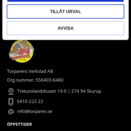
TILLÅT URVAL
BUTIK
AVVISA
Torparens Verkstad AB
Org.nummer: 556403-6480
Tretunnlandshusen 19-0 | 274 94 Skurup
0410-222 22
info@torparen.se
ÖPPETTIDER