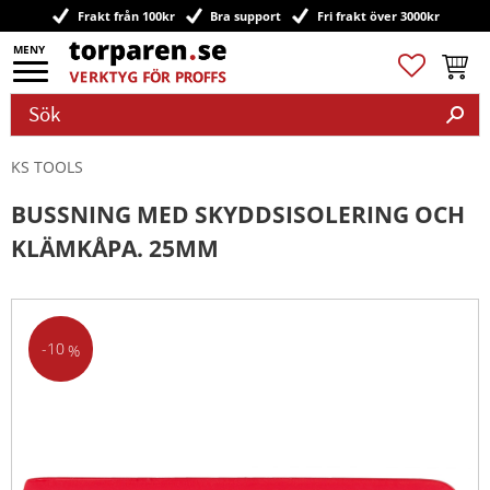
Frakt från 100kr
Bra support
Fri frakt över 3000kr
Meny
Favoriter
Kundv
KS TOOLS
BUSSNING MED SKYDDSISOLERING OCH
KLÄMKÅPA. 25MM
10
%