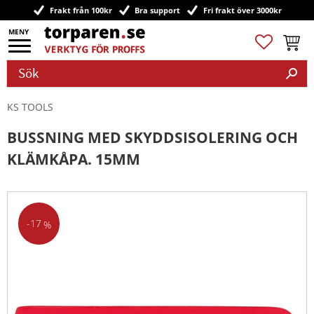
Frakt från 100kr
Bra support
Fri frakt över 3000kr
Meny
Favoriter
Kundv
KS TOOLS
BUSSNING MED SKYDDSISOLERING OCH
KLÄMKÅPA. 15MM
17
%