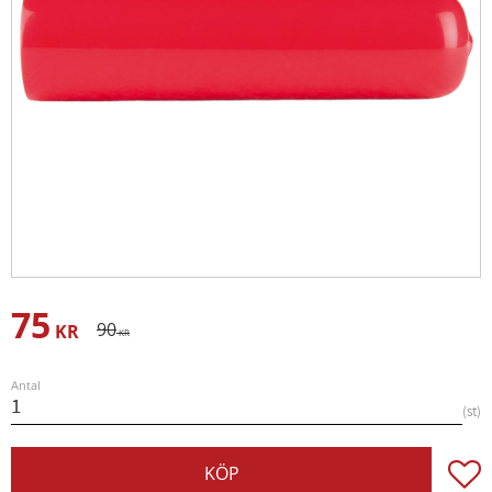
75
Nedsatt pris:
Ordinarie pris:
90
KR
KR
Antal
st
Lägg t
KÖP