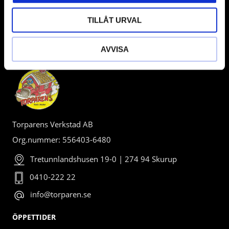
TILLÅT URVAL
BUTIK
AVVISA
Torparens Verkstad AB
Org.nummer: 556403-6480
Tretunnlandshusen 19-0 | 274 94 Skurup
0410-222 22
info@torparen.se
ÖPPETTIDER