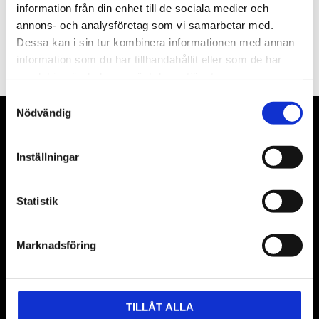
information från din enhet till de sociala medier och
annons- och analysföretag som vi samarbetar med.
PRENUMERERA
Dessa kan i sin tur kombinera informationen med annan
Dina personuppgifter behandlas i enlighet med vår
integritetspolicy
.
information som du har tillhandahållit eller som de har
samlat in när du har använt deras tjänster.
Samtyckesval
Nödvändig
VÅRA LEVERANTÖRER
Inställningar
Våra främsta leverantörer är KS Tools verktyg, ATH billyftar
& däckmaskiner och Master luftmaskiner. Kontakta oss
gärna om vad som helst då vi gör vårt yttersta för att hjälpa
Statistik
kunden.
Marknadsföring
TILLÅT ALLA