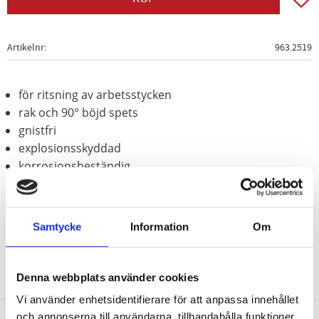
Artikelnr
963.2519
för ritsning av arbetsstycken
rak och 90° böjd spets
gnistfri
explosionsskyddad
korrosionsbeständig
slittålig
Aluminium-brons (icke-järn-legering)
Samtycke
Information
Om
Denna webbplats använder cookies
Vi använder enhetsidentifierare för att anpassa innehållet
och annonserna till användarna, tillhandahålla funktioner