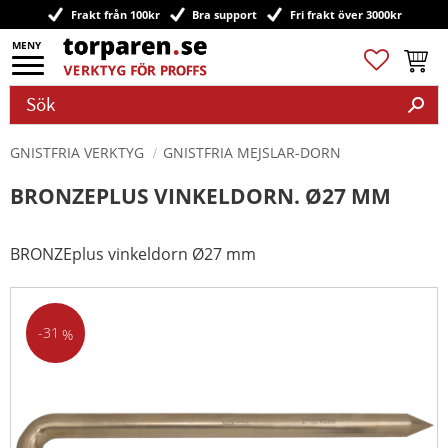
Frakt från 100kr
Bra support
Fri frakt över 3000kr
Meny
Favoriter
Kundv
GNISTFRIA VERKTYG
GNISTFRIA MEJSLAR-DORN
BRONZEPLUS VINKELDORN. Ø27 MM
BRONZEplus vinkeldorn Ø27 mm
31
%