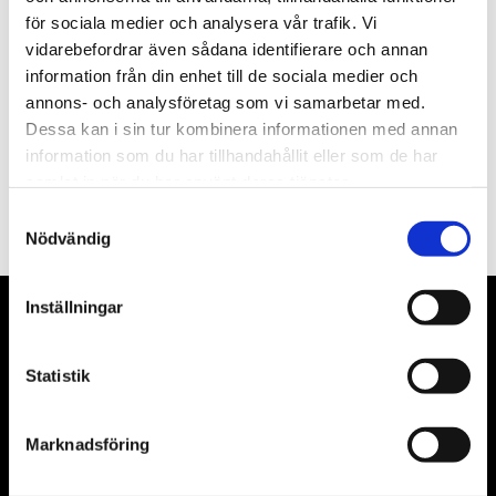
för sociala medier och analysera vår trafik. Vi
Nyhetsbrev
vidarebefordrar även sådana identifierare och annan
information från din enhet till de sociala medier och
annons- och analysföretag som vi samarbetar med.
Dessa kan i sin tur kombinera informationen med annan
information som du har tillhandahållit eller som de har
PRENUMERERA
samlat in när du har använt deras tjänster.
Dina personuppgifter behandlas i enlighet med vår
integritetspolicy
.
Samtyckesval
Nödvändig
Inställningar
VÅRA LEVERANTÖRER
Statistik
Våra främsta leverantörer är KS Tools verktyg, ATH billyftar
& däckmaskiner och Master luftmaskiner. Kontakta oss
gärna om vad som helst då vi gör vårt yttersta för att hjälpa
Marknadsföring
kunden.