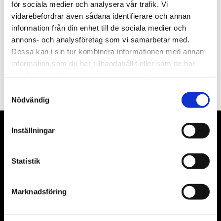
Nyhetsbrev
för sociala medier och analysera vår trafik. Vi
vidarebefordrar även sådana identifierare och annan
information från din enhet till de sociala medier och
annons- och analysföretag som vi samarbetar med.
Dessa kan i sin tur kombinera informationen med annan
PRENUMERERA
information som du har tillhandahållit eller som de har
samlat in när du har använt deras tjänster.
Dina personuppgifter behandlas i enlighet med vår
integritetspolicy
.
Samtyckesval
Nödvändig
Inställningar
VÅRA LEVERANTÖRER
Våra främsta leverantörer är KS Tools verktyg, ATH billyftar
Statistik
& däckmaskiner och Master luftmaskiner. Kontakta oss
gärna om vad som helst då vi gör vårt yttersta för att hjälpa
Marknadsföring
kunden.