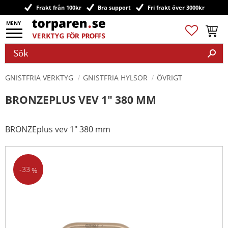
Frakt från 100kr
Bra support
Fri frakt över 3000kr
Meny
Favoriter
Kundv
GNISTFRIA VERKTYG
GNISTFRIA HYLSOR
ÖVRIGT
BRONZEPLUS VEV 1" 380 MM
BRONZEplus vev 1" 380 mm
33
%