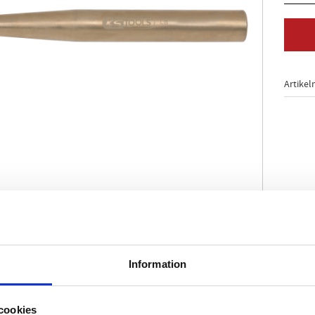
Artikel
 6458
Information
ktion
yddad
cookies