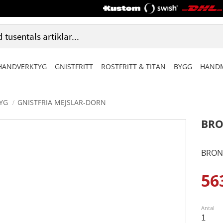
HANDVERKTYG
GNISTFRITT
ROSTFRITT & TITAN
BYGG
HANDM
TYG
GNISTFRIA MEJSLAR-DORN
BRO
BRONZ
56
Ned
Antal