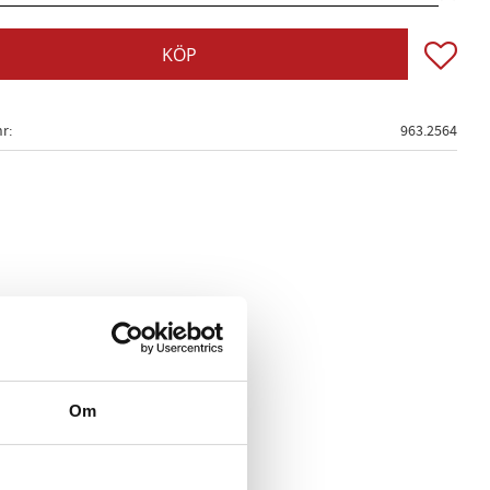
Lägg till
KÖP
nr
963.2564
Om