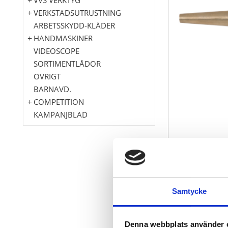
VERKSTADSUTRUSTNING
ARBETSSKYDD-KLÄDER
HANDMASKINER
VIDEOSCOPE
SORTIMENTLÅDOR
ÖVRIGT
BARNAVD.
COMPETITION
KAMPANJBLAD
Liknande DIN
konisk form
Samtycke
stark konstru
gnistfri
explosionssk
Denna webbplats använder 