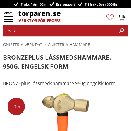
Frakt från 100kr
Bra support
Fri frakt över 3000kr
Meny
Favoriter
Kundv
GNISTFRIA VERKTYG
GNISTFRIA HAMMARE
BRONZEPLUS LÅSSMEDSHAMMARE.
950G. ENGELSK FORM
BRONZEplus låssmedshammare 950g engelsk form
26
%