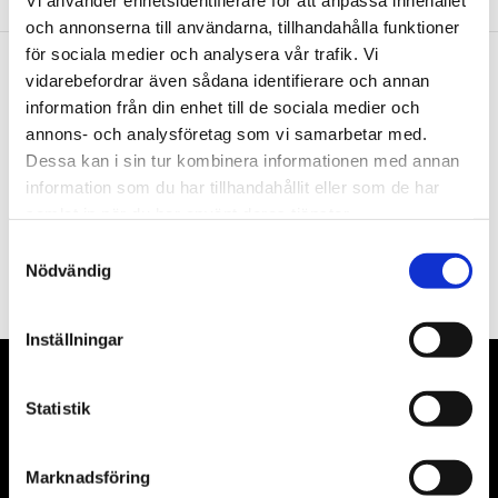
Vi använder enhetsidentifierare för att anpassa innehållet
och annonserna till användarna, tillhandahålla funktioner
för sociala medier och analysera vår trafik. Vi
vidarebefordrar även sådana identifierare och annan
Nyhetsbrev
information från din enhet till de sociala medier och
annons- och analysföretag som vi samarbetar med.
Dessa kan i sin tur kombinera informationen med annan
information som du har tillhandahållit eller som de har
samlat in när du har använt deras tjänster.
PRENUMERERA
Samtyckesval
Nödvändig
Dina personuppgifter behandlas i enlighet med vår
integritetspolicy
.
Inställningar
VÅRA LEVERANTÖRER
Statistik
Våra främsta leverantörer är KS Tools verktyg, ATH billyftar
& däckmaskiner och Master luftmaskiner. Kontakta oss
Marknadsföring