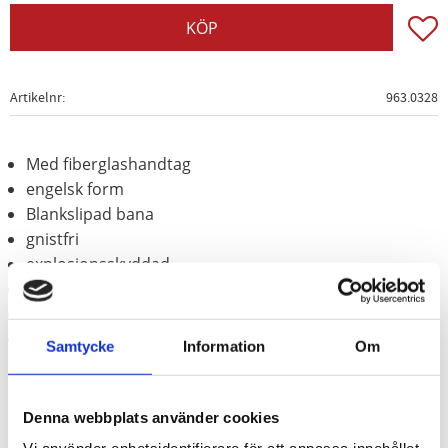
Lägg t
KÖP
Artikelnr
963.0328
Med fiberglashandtag
engelsk form
Blankslipad bana
gnistfri
explosionsskyddad
korrosionsbeständig
slittålig
Aluminium-brons (icke-järn-legering)
Samtycke
Information
Om
Denna webbplats använder cookies