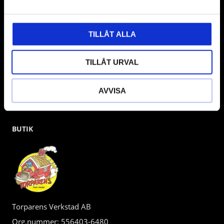
gärna om vad som helst då vi gör vårt yttersta för att hjälpa
kunden.
TILLÅT ALLA
TILLÅT URVAL
AVVISA
BUTIK
Torparens Verkstad AB
Org.nummer: 556403-6480