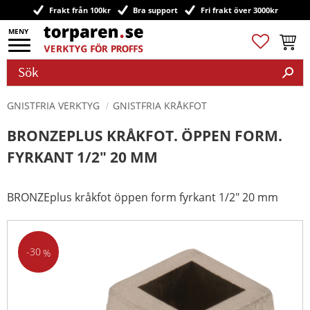
Frakt från 100kr
Bra support
Fri frakt över 3000kr
Meny
Favoriter
Kundv
GNISTFRIA VERKTYG
GNISTFRIA KRÅKFOT
BRONZEPLUS KRÅKFOT. ÖPPEN FORM.
FYRKANT 1/2" 20 MM
BRONZEplus kråkfot öppen form fyrkant 1/2" 20 mm
30
%