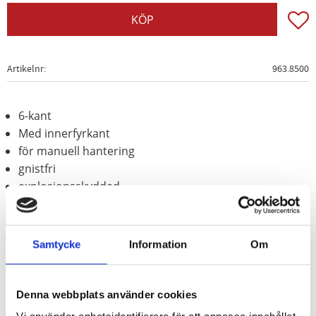
Lägg t
KÖP
Artikelnr
963.8500
6-kant
Med innerfyrkant
för manuell hantering
gnistfri
explosionsskyddad
korrosionsbeständig
slittålig
Aluminium-brons (icke-järn-legering)
Samtycke
Information
Om
Denna webbplats använder cookies