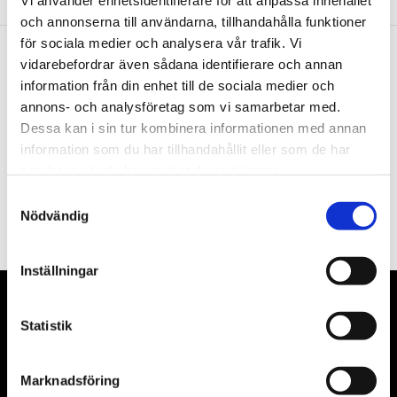
Vi använder enhetsidentifierare för att anpassa innehållet
och annonserna till användarna, tillhandahålla funktioner
för sociala medier och analysera vår trafik. Vi
vidarebefordrar även sådana identifierare och annan
Nyhetsbrev
information från din enhet till de sociala medier och
annons- och analysföretag som vi samarbetar med.
Dessa kan i sin tur kombinera informationen med annan
information som du har tillhandahållit eller som de har
samlat in när du har använt deras tjänster.
PRENUMERERA
Samtyckesval
Nödvändig
Dina personuppgifter behandlas i enlighet med vår
integritetspolicy
.
Inställningar
VÅRA LEVERANTÖRER
Statistik
Våra främsta leverantörer är KS Tools verktyg, ATH billyftar
& däckmaskiner och Master luftmaskiner. Kontakta oss
Marknadsföring