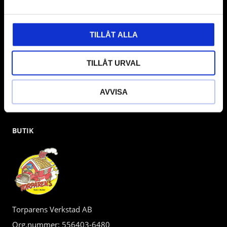
gärna om vad som helst då vi gör vårt yttersta för att hjälpa
kunden.
TILLÅT ALLA
TILLÅT URVAL
AVVISA
BUTIK
Torparens Verkstad AB
Org.nummer: 556403-6480