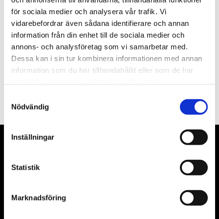
för sociala medier och analysera vår trafik. Vi
Nyhetsbrev
vidarebefordrar även sådana identifierare och annan
information från din enhet till de sociala medier och
annons- och analysföretag som vi samarbetar med.
Dessa kan i sin tur kombinera informationen med annan
information som du har tillhandahållit eller som de har
PRENUMERERA
samlat in när du har använt deras tjänster.
Dina personuppgifter behandlas i enlighet med vår
integritetspolicy
.
Samtyckesval
Nödvändig
Inställningar
VÅRA LEVERANTÖRER
Statistik
Våra främsta leverantörer är KS Tools verktyg, ATH billyftar
& däckmaskiner och Master luftmaskiner. Kontakta oss
gärna om vad som helst då vi gör vårt yttersta för att hjälpa
Marknadsföring
kunden.