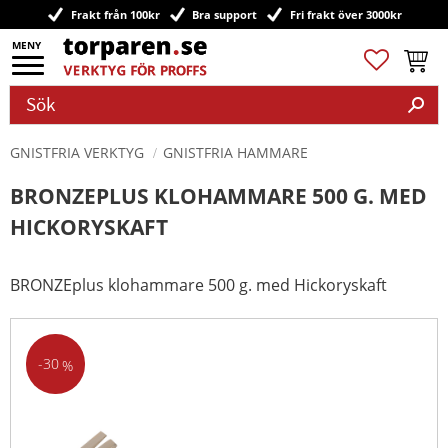
Frakt från 100kr
Bra support
Fri frakt över 3000kr
Meny
Favoriter
Kundv
GNISTFRIA VERKTYG
GNISTFRIA HAMMARE
BRONZEPLUS KLOHAMMARE 500 G. MED
HICKORYSKAFT
BRONZEplus klohammare 500 g. med Hickoryskaft
30
%