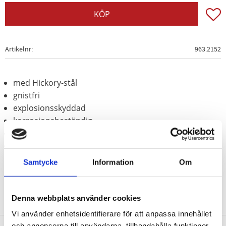
Lägg t
KÖP
Artikelnr
963.2152
med Hickory-stål
gnistfri
explosionsskyddad
korrosionsbeständig
slittålig
Aluminium-brons (icke-järn-legering)
Samtycke
Information
Om
Denna webbplats använder cookies
Vi använder enhetsidentifierare för att anpassa innehållet
och annonserna till användarna, tillhandahålla funktioner