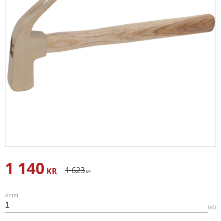
1 140
Nedsatt pris:
Ordinarie pris:
1 623
KR
KR
Antal
st