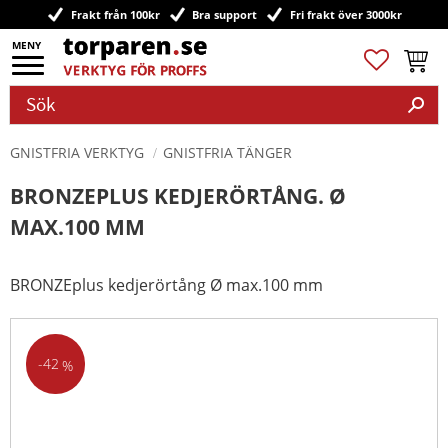
Frakt från 100kr
Bra support
Fri frakt över 3000kr
Meny
Favoriter
Kundv
GNISTFRIA VERKTYG
GNISTFRIA TÄNGER
BRONZEPLUS KEDJERÖRTÅNG. Ø
MAX.100 MM
BRONZEplus kedjerörtång Ø max.100 mm
42
%