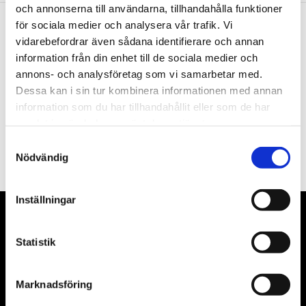
och annonserna till användarna, tillhandahålla funktioner
för sociala medier och analysera vår trafik. Vi
vidarebefordrar även sådana identifierare och annan
Nyhetsbrev
information från din enhet till de sociala medier och
annons- och analysföretag som vi samarbetar med.
Dessa kan i sin tur kombinera informationen med annan
information som du har tillhandahållit eller som de har
samlat in när du har använt deras tjänster.
PRENUMERERA
Samtyckesval
Dina personuppgifter behandlas i enlighet med vår
integritetspolicy
.
Nödvändig
Inställningar
VÅRA LEVERANTÖRER
Statistik
Våra främsta leverantörer är KS Tools verktyg, ATH billyftar
& däckmaskiner och Master luftmaskiner. Kontakta oss
Marknadsföring
gärna om vad som helst då vi gör vårt yttersta för att hjälpa