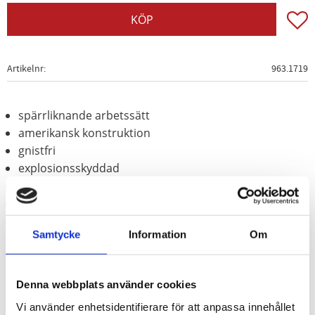
Lägg t
KÖP
Artikelnr
963.1719
spärrliknande arbetssätt
amerikansk konstruktion
gnistfri
explosionsskyddad
korrosionsbeständig
slittålig
Aluminium-brons (icke-järn-legering)
Samtycke
Information
Om
Denna webbplats använder cookies
Vi använder enhetsidentifierare för att anpassa innehållet