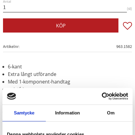
Antal
st
Lägg t
KÖP
Artikelnr
963.1582
6-kant
Extra långt utförande
Med 1-komponent-handtag
gnistfri
explosionsskyddad
korrosionsbeständig
slittålig
Samtycke
Information
Om
Aluminium-brons (icke-järn-legering)
Denna webbplats använder cookies