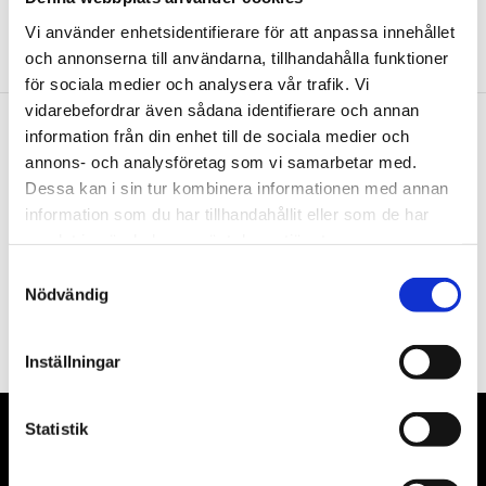
Vi använder enhetsidentifierare för att anpassa innehållet
och annonserna till användarna, tillhandahålla funktioner
för sociala medier och analysera vår trafik. Vi
vidarebefordrar även sådana identifierare och annan
information från din enhet till de sociala medier och
Nyhetsbrev
annons- och analysföretag som vi samarbetar med.
Dessa kan i sin tur kombinera informationen med annan
information som du har tillhandahållit eller som de har
samlat in när du har använt deras tjänster.
Samtyckesval
PRENUMERERA
Nödvändig
Dina personuppgifter behandlas i enlighet med vår
integritetspolicy
.
Inställningar
Statistik
VÅRA LEVERANTÖRER