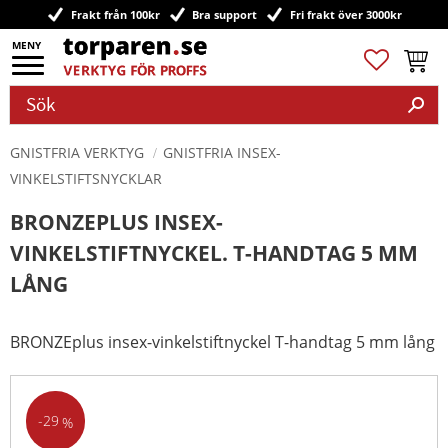
Frakt från 100kr
Bra support
Fri frakt över 3000kr
Meny
Favoriter
Kundv
GNISTFRIA VERKTYG
GNISTFRIA INSEX-
VINKELSTIFTSNYCKLAR
BRONZEPLUS INSEX-
VINKELSTIFTNYCKEL. T-HANDTAG 5 MM
LÅNG
BRONZEplus insex-vinkelstiftnyckel T-handtag 5 mm lång
29
%