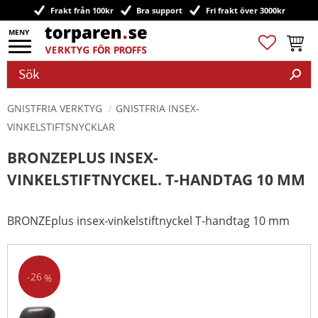
Frakt från 100kr
Bra support
Fri frakt över 3000kr
Meny
Favoriter
Kundv
GNISTFRIA VERKTYG
GNISTFRIA INSEX-
VINKELSTIFTSNYCKLAR
BRONZEPLUS INSEX-
VINKELSTIFTNYCKEL. T-HANDTAG 10 MM
BRONZEplus insex-vinkelstiftnyckel T-handtag 10 mm
26
%