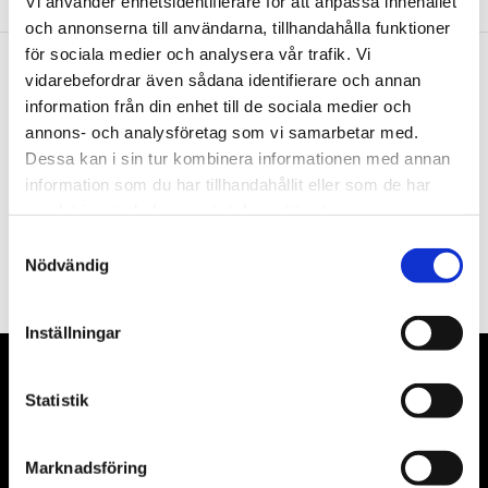
Vi använder enhetsidentifierare för att anpassa innehållet
och annonserna till användarna, tillhandahålla funktioner
för sociala medier och analysera vår trafik. Vi
vidarebefordrar även sådana identifierare och annan
Nyhetsbrev
information från din enhet till de sociala medier och
annons- och analysföretag som vi samarbetar med.
Dessa kan i sin tur kombinera informationen med annan
information som du har tillhandahållit eller som de har
samlat in när du har använt deras tjänster.
PRENUMERERA
Samtyckesval
Nödvändig
Dina personuppgifter behandlas i enlighet med vår
integritetspolicy
.
Inställningar
VÅRA LEVERANTÖRER
Statistik
Våra främsta leverantörer är KS Tools verktyg, ATH billyftar
& däckmaskiner och Master luftmaskiner. Kontakta oss
Marknadsföring