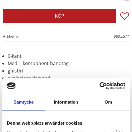
Lägg t
KÖP
Artikelnr
963.1577
6-kant
Med 1-komponent-handtag
gnistfri
explosionsskyddad
korrosionsbeständig
slittålig
Aluminium-brons (icke-järn-legering)
Samtycke
Information
Om
Denna webbplats använder cookies