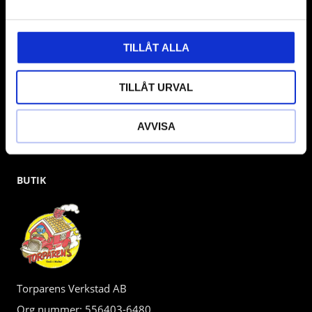
gärna om vad som helst då vi gör vårt yttersta för att hjälpa
kunden.
TILLÅT ALLA
TILLÅT URVAL
AVVISA
BUTIK
Torparens Verkstad AB
Org.nummer: 556403-6480