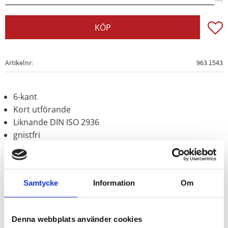
Lägg t
KÖP
Artikelnr
963.1543
6-kant
Kort utförande
Liknande DIN ISO 2936
gnistfri
explosionsskyddad
korrosionsbeständig
slittålig
Samtycke
Information
Om
Aluminium-brons (icke-järn-legering)
Denna webbplats använder cookies