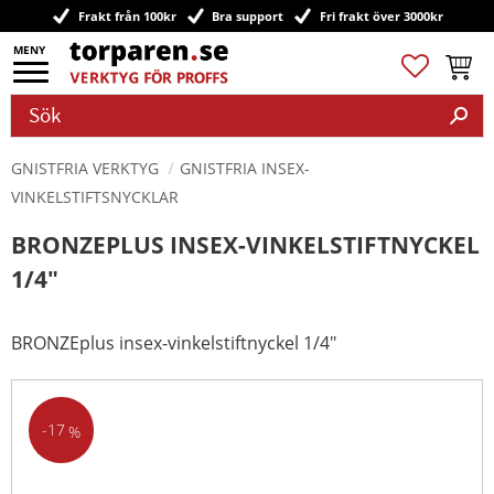
Frakt från 100kr
Bra support
Fri frakt över 3000kr
Meny
Favoriter
Kundv
GNISTFRIA VERKTYG
GNISTFRIA INSEX-
VINKELSTIFTSNYCKLAR
BRONZEPLUS INSEX-VINKELSTIFTNYCKEL
1/4"
BRONZEplus insex-vinkelstiftnyckel 1/4"
17
%