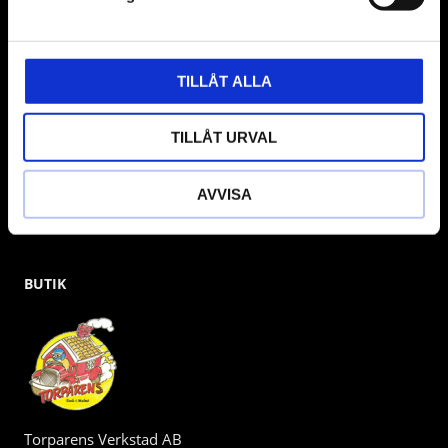
& däckmaskiner och Master luftmaskiner. Kontakta oss
gärna om vad som helst då vi gör vårt yttersta för att hjälpa
kunden.
TILLÅT ALLA
TILLÅT URVAL
AVVISA
BUTIK
Torparens Verkstad AB