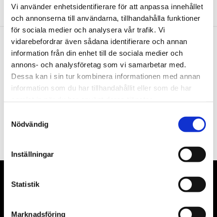
Vi använder enhetsidentifierare för att anpassa innehållet
och annonserna till användarna, tillhandahålla funktioner
för sociala medier och analysera vår trafik. Vi
vidarebefordrar även sådana identifierare och annan
information från din enhet till de sociala medier och
Nyhetsbrev
annons- och analysföretag som vi samarbetar med.
Dessa kan i sin tur kombinera informationen med annan
information som du har tillhandahållit eller som de har
samlat in när du har använt deras tjänster.
PRENUMERERA
Samtyckesval
Nödvändig
Dina personuppgifter behandlas i enlighet med vår
integritetspolicy
.
Inställningar
VÅRA LEVERANTÖRER
Statistik
Våra främsta leverantörer är KS Tools verktyg, ATH billyftar
Marknadsföring