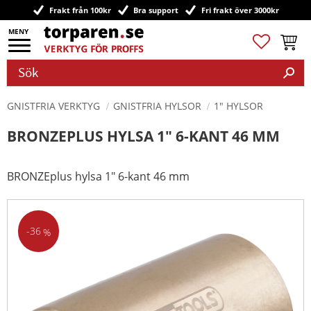
Frakt från 100kr
Bra support
Fri frakt över 3000kr
Meny
Favoriter
Kundv
GNISTFRIA VERKTYG
GNISTFRIA HYLSOR
1" HYLSOR
BRONZEPLUS HYLSA 1" 6-KANT 46 MM
BRONZEplus hylsa 1" 6-kant 46 mm
36
%