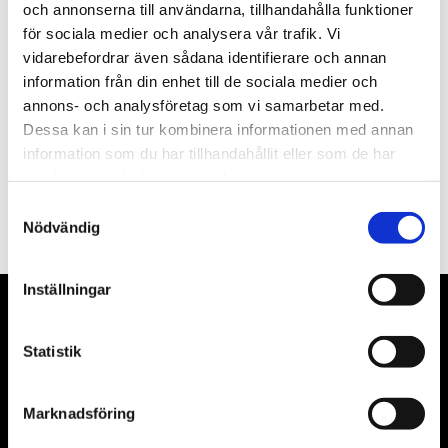
och annonserna till användarna, tillhandahålla funktioner
för sociala medier och analysera vår trafik. Vi
Nyhetsbrev
vidarebefordrar även sådana identifierare och annan
information från din enhet till de sociala medier och
annons- och analysföretag som vi samarbetar med.
Dessa kan i sin tur kombinera informationen med annan
information som du har tillhandahållit eller som de har
PRENUMERERA
samlat in när du har använt deras tjänster.
Samtyckesval
Dina personuppgifter behandlas i enlighet med vår
integritetspolicy
.
Nödvändig
Inställningar
VÅRA LEVERANTÖRER
Statistik
Våra främsta leverantörer är KS Tools verktyg, ATH billyftar
& däckmaskiner och Master luftmaskiner. Kontakta oss
Marknadsföring
gärna om vad som helst då vi gör vårt yttersta för att hjälpa