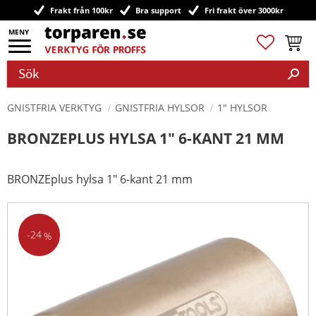
Frakt från 100kr
Bra support
Fri frakt över 3000kr
Meny
Favoriter
Kundv
GNISTFRIA VERKTYG
GNISTFRIA HYLSOR
1" HYLSOR
BRONZEPLUS HYLSA 1" 6-KANT 21 MM
BRONZEplus hylsa 1" 6-kant 21 mm
24
%