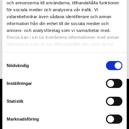
och annonserna till användarna, tillhandahålla funktioner
för sociala medier och analysera vår trafik. Vi
Nyhetsbrev
vidarebefordrar även sådana identifierare och annan
information från din enhet till de sociala medier och
annons- och analysföretag som vi samarbetar med.
Dessa kan i sin tur kombinera informationen med annan
information som du har tillhandahållit eller som de har
PRENUMERERA
samlat in när du har använt deras tjänster.
Samtyckesval
Dina personuppgifter behandlas i enlighet med vår
integritetspolicy
.
Nödvändig
Inställningar
VÅRA LEVERANTÖRER
Statistik
Våra främsta leverantörer är KS Tools verktyg, ATH billyftar
& däckmaskiner och Master luftmaskiner. Kontakta oss
Marknadsföring
gärna om vad som helst då vi gör vårt yttersta för att hjälpa