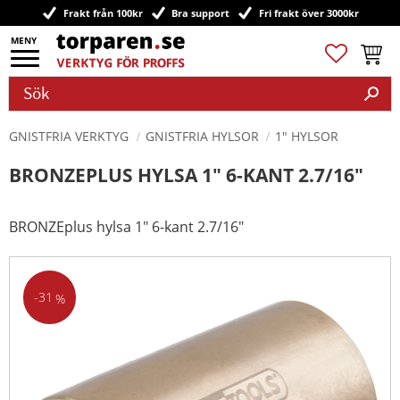
Frakt från 100kr
Bra support
Fri frakt över 3000kr
Meny
Favoriter
Kundv
GNISTFRIA VERKTYG
GNISTFRIA HYLSOR
1" HYLSOR
BRONZEPLUS HYLSA 1" 6-KANT 2.7/16"
BRONZEplus hylsa 1" 6-kant 2.7/16"
31
%