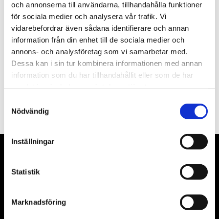
och annonserna till användarna, tillhandahålla funktioner
för sociala medier och analysera vår trafik. Vi
Nyhetsbrev
vidarebefordrar även sådana identifierare och annan
information från din enhet till de sociala medier och
annons- och analysföretag som vi samarbetar med.
Dessa kan i sin tur kombinera informationen med annan
information som du har tillhandahållit eller som de har
PRENUMERERA
samlat in när du har använt deras tjänster.
Samtyckesval
Dina personuppgifter behandlas i enlighet med vår
integritetspolicy
.
Nödvändig
Inställningar
VÅRA LEVERANTÖRER
Statistik
Våra främsta leverantörer är KS Tools verktyg, ATH billyftar
& däckmaskiner och Master luftmaskiner. Kontakta oss
Marknadsföring
gärna om vad som helst då vi gör vårt yttersta för att hjälpa