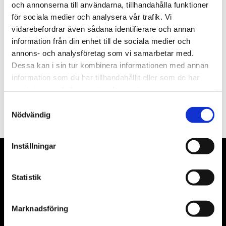
och annonserna till användarna, tillhandahålla funktioner
för sociala medier och analysera vår trafik. Vi
Nyhetsbrev
vidarebefordrar även sådana identifierare och annan
information från din enhet till de sociala medier och
annons- och analysföretag som vi samarbetar med.
Dessa kan i sin tur kombinera informationen med annan
information som du har tillhandahållit eller som de har
PRENUMERERA
samlat in när du har använt deras tjänster.
Samtyckesval
Dina personuppgifter behandlas i enlighet med vår
integritetspolicy
.
Nödvändig
Inställningar
VÅRA LEVERANTÖRER
Statistik
Våra främsta leverantörer är KS Tools verktyg, ATH billyftar
& däckmaskiner och Master luftmaskiner. Kontakta oss
Marknadsföring
gärna om vad som helst då vi gör vårt yttersta för att hjälpa