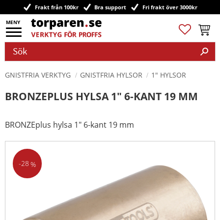
Frakt från 100kr
Bra support
Fri frakt över 3000kr
Meny
Favoriter
Kundv
GNISTFRIA VERKTYG
GNISTFRIA HYLSOR
1" HYLSOR
BRONZEPLUS HYLSA 1" 6-KANT 19 MM
BRONZEplus hylsa 1" 6-kant 19 mm
28
%