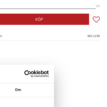
st
Lägg till
KÖP
nr
963.1239
Om