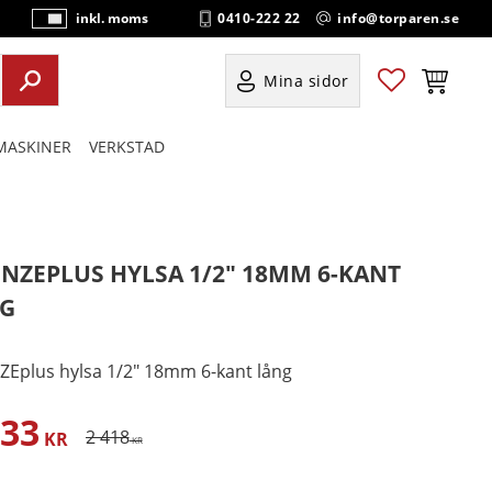
0410-222 22
info@torparen.se
inkl. moms
P
ri
s
Favoriter
Kundvag
Mina sidor
e
r
ASKINER
VERKSTAD
vi
s
a
s
NZEPLUS HYLSA 1/2" 18MM 6-KANT
G
Eplus hylsa 1/2" 18mm 6-kant lång
733
satt pris:
Ordinarie pris:
2 418
KR
KR