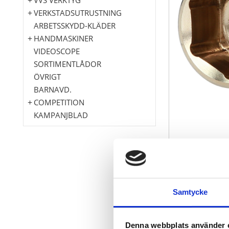
VERKSTADSUTRUSTNING
ARBETSSKYDD-KLÄDER
HANDMASKINER
VIDEOSCOPE
SORTIMENTLÅDOR
ÖVRIGT
BARNAVD.
COMPETITION
KAMPANJBLAD
6-kant
I enlighet me
Samtycke
Innerfyrkant 
gnisfri
explosionssk
Denna webbplats använder 