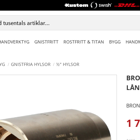
HANDVERKTYG
GNISTFRITT
ROSTFRITT & TITAN
BYGG
HANDM
TYG
GNISTFRIA HYLSOR
½" HYLSOR
BRO
LÅN
BRONZ
1 
Ned