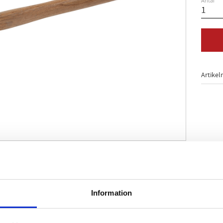
Antal
Artikel
 1042
skaft
 och hammarpen
Information
nter