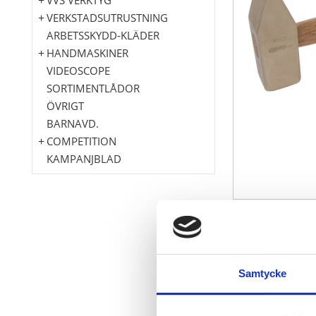
VERKSTADSUTRUSTNING
ARBETSSKYDD-KLÄDER
HANDMASKINER
VIDEOSCOPE
SORTIMENTLÅDOR
ÖVRIGT
BARNAVD.
COMPETITION
KAMPANJBLAD
Liknande DIN
med hickory-
Slipad bana
Samtycke
avrundade ka
gnistfri