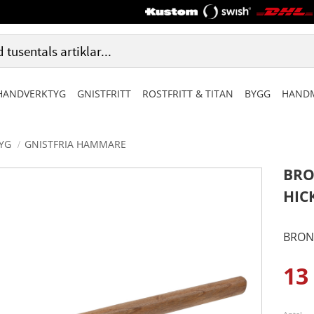
HANDVERKTYG
GNISTFRITT
ROSTFRITT & TITAN
BYGG
HANDM
TYG
GNISTFRIA HAMMARE
BRO
HIC
BRONZ
13
Ned