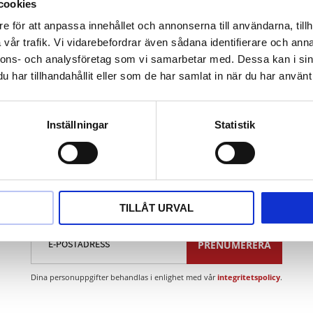
yddad
cookies
ständig
e för att anpassa innehållet och annonserna till användarna, tillh
vår trafik. Vi vidarebefordrar även sådana identifierare och anna
ns (icke-järn-legering)
nnons- och analysföretag som vi samarbetar med. Dessa kan i sin
har tillhandahållit eller som de har samlat in när du har använt 
Inställningar
Statistik
Nyhetsbrev
TILLÅT URVAL
PRENUMERERA
Dina personuppgifter behandlas i enlighet med vår
integritetspolicy
.