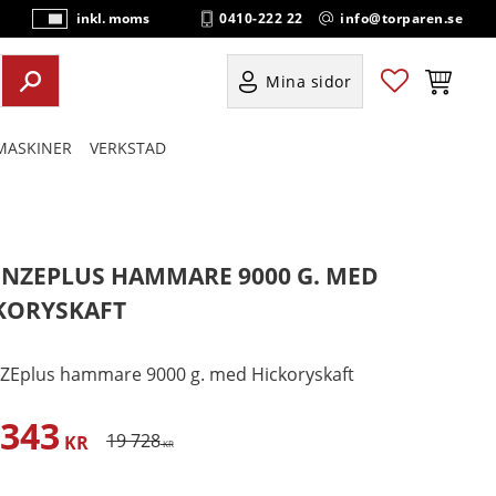
0410-222 22
info@torparen.se
inkl. moms
P
ri
s
Favoriter
Kundvag
Mina sidor
e
r
ASKINER
VERKSTAD
vi
s
a
s
NZEPLUS HAMMARE 9000 G. MED
KORYSKAFT
Eplus hammare 9000 g. med Hickoryskaft
 343
satt pris:
Ordinarie pris:
19 728
KR
KR