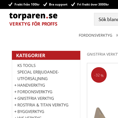
Frakt från 100kr
Bra support
Fri frakt över 3000kr
FORDONSVERKTYG
GNISTFRIA VERK
KATEGORIER
KS TOOLS
SPECIAL ERBJUDANDE-
32
%
UTFÖRSÄLJNING
HANDVERKTYG
FORDONSVERKTYG
GNISTFRIA VERKTYG
ROSTFRIA & TITAN VERKTYG
BYGGVERKTYG
VVS VERKTYG