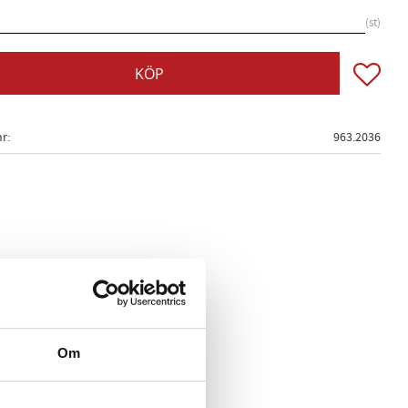
st
Lägg till
KÖP
nr
963.2036
Om