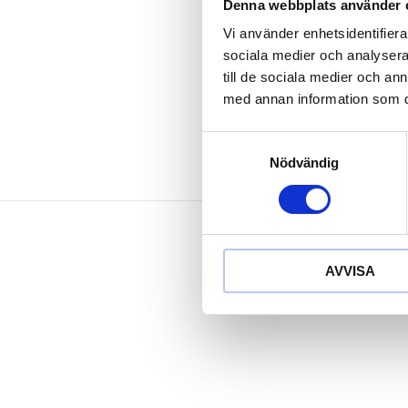
explosionssk
Denna webbplats använder 
korrosionsbe
Vi använder enhetsidentifierar
slittålig
sociala medier och analysera 
Aluminium-bro
till de sociala medier och a
med annan information som du 
Samtyckesval
Nödvändig
AVVISA