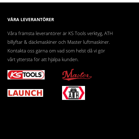
VÅRA LEVERANTÖRER
Våra främsta leverantörer är KS Tools verktyg, ATH
billyftar & däckmaskiner och Master luftmaskiner.
Kontakta oss gärna om vad som helst då vi gör
vårt yttersta för att hjälpa kunden.