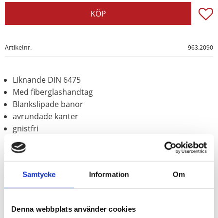
Lägg t
KÖP
Artikelnr
963.2090
Liknande DIN 6475
Med fiberglashandtag
Blankslipade banor
avrundade kanter
gnistfri
explosionsskyddad
korrosionsbeständig
slittålig
Samtycke
Information
Om
Aluminium-brons (icke-järn-legering)
Denna webbplats använder cookies