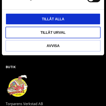
& däckmaskiner och Master luftmaskiner. Kontakta oss
gärna om vad som helst då vi gör vårt yttersta för att hjälpa
kunden.
TILLÅT ALLA
TILLÅT URVAL
AVVISA
BUTIK
Torparens Verkstad AB