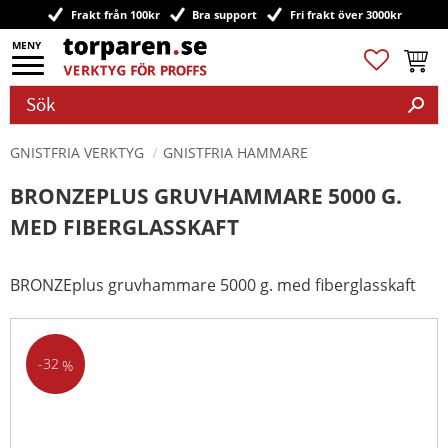
Frakt från 100kr
Bra support
Fri frakt över 3000kr
Meny
Favoriter
Kundv
GNISTFRIA VERKTYG
GNISTFRIA HAMMARE
BRONZEPLUS GRUVHAMMARE 5000 G.
MED FIBERGLASSKAFT
BRONZEplus gruvhammare 5000 g. med fiberglasskaft
32
%