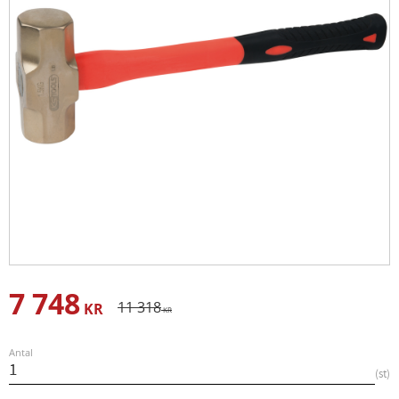
7 748
Nedsatt pris:
Ordinarie pris:
11 318
KR
KR
Antal
st