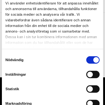
Vi använder enhetsidentifierare för att anpassa innehållet
och annonserna till användarna, tillhandahålla funktioner
för sociala medier och analysera vår trafik. Vi
vidarebefordrar även sådana identifierare och annan
information från din enhet till de sociala medier och
Nyhetsbrev
annons- och analysföretag som vi samarbetar med.
Dessa kan i sin tur kombinera informationen med annan
information som du har tillhandahållit eller som de har
samlat in när du har använt deras tjänster.
PRENUMERERA
Samtyckesval
Nödvändig
Dina personuppgifter behandlas i enlighet med vår
integritetspolicy
.
Inställningar
VÅRA LEVERANTÖRER
Statistik
Våra främsta leverantörer är KS Tools verktyg, ATH billyftar
Marknadsföring