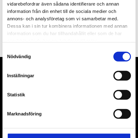
vidarebefordrar även sådana identifierare och annan
information från din enhet till de sociala medier och
annons- och analysföretag som vi samarbetar med.
Dessa kan i sin tur kombinera informationen med annan
PRENUMERERA
information som du har tillhandahållit eller som de har
Dina personuppgifter behandlas i enlighet med vår
integritetspolicy
.
samlat in när du har använt deras tjänster.
Samtyckesval
Nödvändig
VÅRA LEVERANTÖRER
Inställningar
Våra främsta leverantörer är KS Tools verktyg, ATH billyftar
& däckmaskiner och Master luftmaskiner. Kontakta oss
Statistik
gärna om vad som helst då vi gör vårt yttersta för att hjälpa
kunden.
Marknadsföring