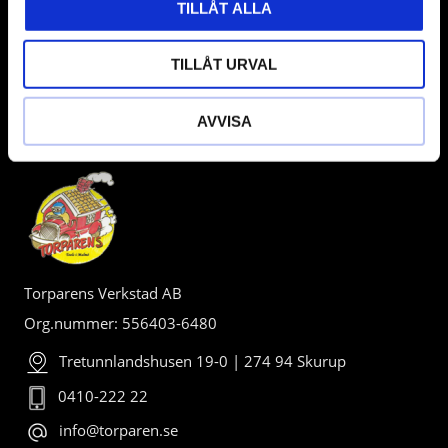
TILLÅT ALLA
TILLÅT URVAL
AVVISA
BUTIK
Torparens Verkstad AB
Org.nummer: 556403-6480
Tretunnlandshusen 19-0 | 274 94 Skurup
0410-222 22
info@torparen.se