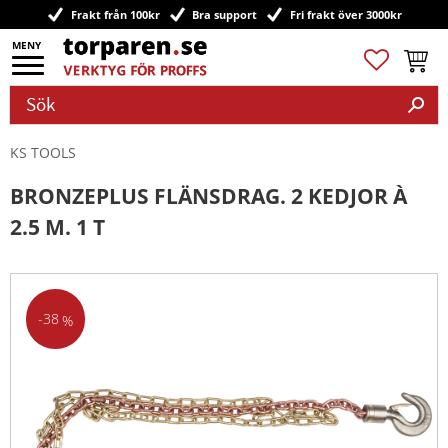
Frakt från 100kr
Bra support
Fri frakt över 3000kr
Meny
Favoriter
Kundv
KS TOOLS
BRONZEPLUS FLÄNSDRAG. 2 KEDJOR À
2.5 M. 1 T
38
%