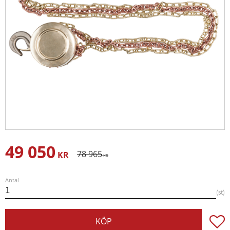
49 050
Nedsatt pris:
Ordinarie pris:
78 965
KR
KR
Antal
st
Lägg t
KÖP