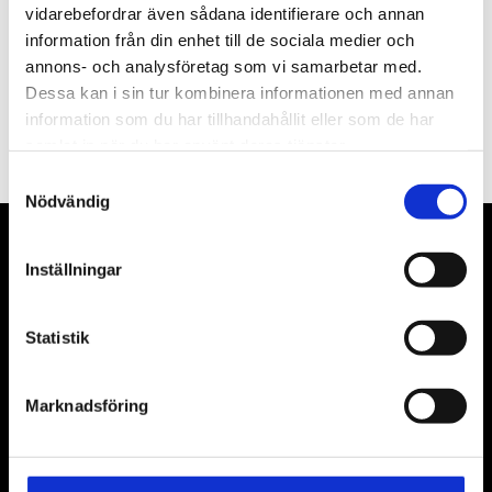
vidarebefordrar även sådana identifierare och annan
information från din enhet till de sociala medier och
annons- och analysföretag som vi samarbetar med.
Dessa kan i sin tur kombinera informationen med annan
PRENUMERERA
information som du har tillhandahållit eller som de har
Dina personuppgifter behandlas i enlighet med vår
integritetspolicy
.
samlat in när du har använt deras tjänster.
Samtyckesval
Nödvändig
VÅRA LEVERANTÖRER
Inställningar
Våra främsta leverantörer är KS Tools verktyg, ATH billyftar
& däckmaskiner och Master luftmaskiner. Kontakta oss
Statistik
gärna om vad som helst då vi gör vårt yttersta för att hjälpa
kunden.
Marknadsföring