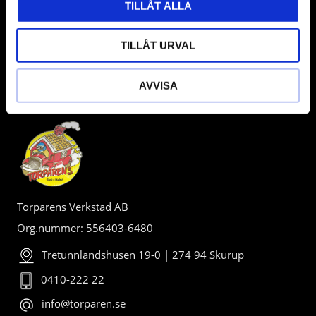
TILLÅT ALLA
TILLÅT URVAL
AVVISA
BUTIK
Torparens Verkstad AB
Org.nummer: 556403-6480
Tretunnlandshusen 19-0 | 274 94 Skurup
0410-222 22
info@torparen.se