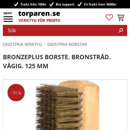
Frakt från 100kr
Bra support
Fri frakt över 3000kr
Meny
Favoriter
Kundv
GNISTFRIA VERKTYG
GNISTFRIA BORSTAR
BRONZEPLUS BORSTE. BRONSTRÅD.
VÅGIG. 125 MM
30
%