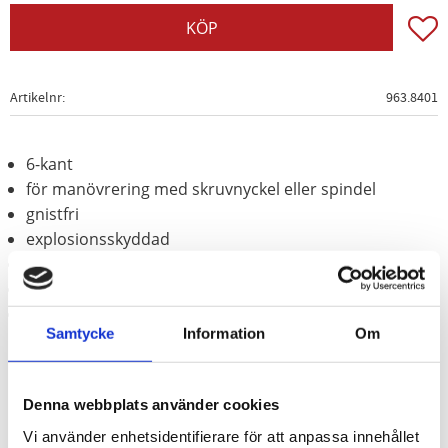
Lägg t
KÖP
Artikelnr
963.8401
6-kant
för manövrering med skruvnyckel eller spindel
gnistfri
explosionsskyddad
korrosionsbeständig
slittålig
Aluminium-brons (icke-järn-legering)
Samtycke
Information
Om
Denna webbplats använder cookies
Vi använder enhetsidentifierare för att anpassa innehållet