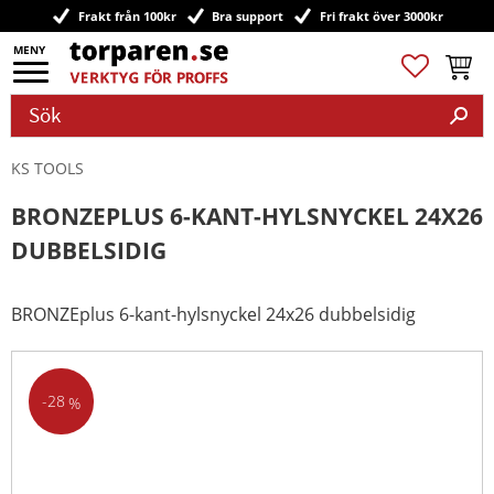
Frakt från 100kr
Bra support
Fri frakt över 3000kr
Meny
Favoriter
Kundv
KS TOOLS
BRONZEPLUS 6-KANT-HYLSNYCKEL 24X26
DUBBELSIDIG
BRONZEplus 6-kant-hylsnyckel 24x26 dubbelsidig
28
%