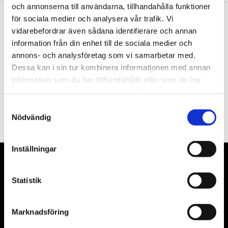
och annonserna till användarna, tillhandahålla funktioner
för sociala medier och analysera vår trafik. Vi
vidarebefordrar även sådana identifierare och annan
Nyhetsbrev
information från din enhet till de sociala medier och
annons- och analysföretag som vi samarbetar med.
Dessa kan i sin tur kombinera informationen med annan
information som du har tillhandahållit eller som de har
samlat in när du har använt deras tjänster.
PRENUMERERA
Samtyckesval
Dina personuppgifter behandlas i enlighet med vår
integritetspolicy
.
Nödvändig
Inställningar
VÅRA LEVERANTÖRER
Statistik
Våra främsta leverantörer är KS Tools verktyg, ATH billyftar
& däckmaskiner och Master luftmaskiner. Kontakta oss
Marknadsföring
gärna om vad som helst då vi gör vårt yttersta för att hjälpa