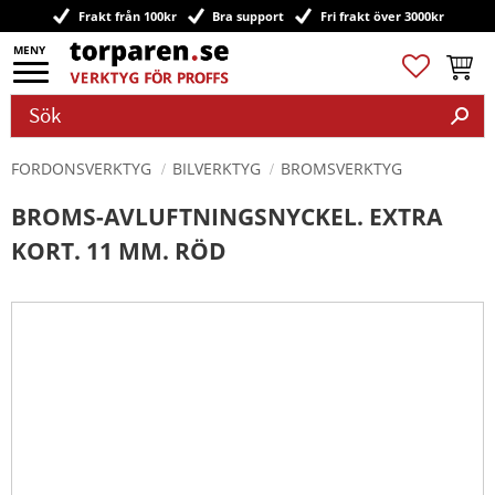
Frakt från 100kr
Bra support
Fri frakt över 3000kr
Meny
Favoriter
Kundv
FORDONSVERKTYG
BILVERKTYG
BROMSVERKTYG
BROMS-AVLUFTNINGSNYCKEL. EXTRA
KORT. 11 MM. RÖD