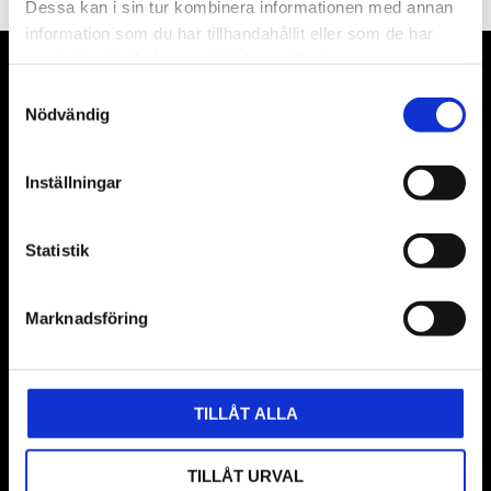
Dessa kan i sin tur kombinera informationen med annan
information som du har tillhandahållit eller som de har
samlat in när du har använt deras tjänster.
VÅRA LEVERANTÖRER
Samtyckesval
Nödvändig
Våra främsta leverantörer är KS Tools verktyg, ATH billyftar
& däckmaskiner och Master luftmaskiner. Kontakta oss
Inställningar
gärna om vad som helst då vi gör vårt yttersta för att hjälpa
kunden.
Statistik
Marknadsföring
TILLÅT ALLA
BUTIK
TILLÅT URVAL