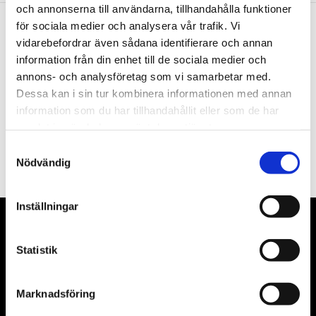
och annonserna till användarna, tillhandahålla funktioner
för sociala medier och analysera vår trafik. Vi
vidarebefordrar även sådana identifierare och annan
Nyhetsbrev
information från din enhet till de sociala medier och
annons- och analysföretag som vi samarbetar med.
Dessa kan i sin tur kombinera informationen med annan
information som du har tillhandahållit eller som de har
samlat in när du har använt deras tjänster.
PRENUMERERA
Samtyckesval
Dina personuppgifter behandlas i enlighet med vår
integritetspolicy
.
Nödvändig
Inställningar
VÅRA LEVERANTÖRER
Statistik
Våra främsta leverantörer är KS Tools verktyg, ATH billyftar
& däckmaskiner och Master luftmaskiner. Kontakta oss
Marknadsföring
gärna om vad som helst då vi gör vårt yttersta för att hjälpa