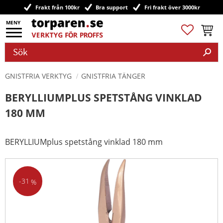
Frakt från 100kr
Bra support
Fri frakt över 3000kr
Meny
Favoriter
Kundv
GNISTFRIA VERKTYG
GNISTFRIA TÄNGER
BERYLLIUMPLUS SPETSTÅNG VINKLAD
180 MM
BERYLLIUMplus spetstång vinklad 180 mm
31
%