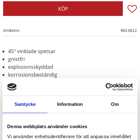
Lägg t
KÖP
Artikelnr
962.0612
45° vinklade spetsar
gnistfri
explosionsskyddad
korrosionsbeständig
mycket brottsäker
Koppar-beryllium (icke-järn-legering)
Dykisolerat handtag
Samtycke
Information
Om
Denna webbplats använder cookies
Vi använder enhetsidentifierare för att anpassa innehållet