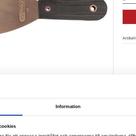
Artikel
tag
Information
yddad
ständig
cookies
säker
e för att anpassa innehållet och annonserna till användarna, tillh