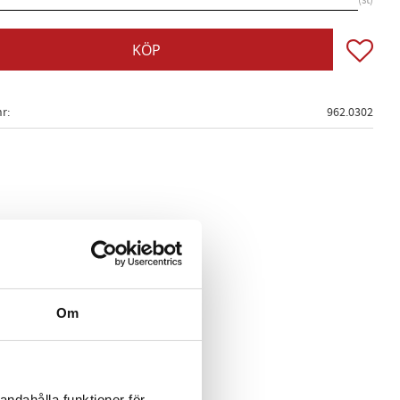
st
Lägg till
KÖP
nr
962.0302
Om
andahålla funktioner för