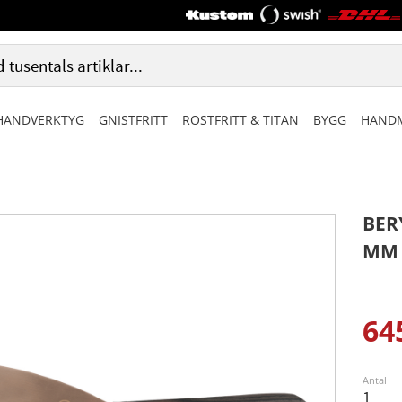
HANDVERKTYG
GNISTFRITT
ROSTFRITT & TITAN
BYGG
HANDM
BER
MM
64
Ned
Antal