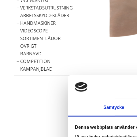
VERKSTADSUTRUSTNING
ARBETSSKYDD-KLÄDER
HANDMASKINER
VIDEOSCOPE
SORTIMENTLÅDOR
ÖVRIGT
BARNAVD.
COMPETITION
KAMPANJBLAD
med trähand
Samtycke
gnistfri
explosionssk
korrosionsbe
Denna webbplats använder 
mycket brott
Vi använder enhetsidentifierar