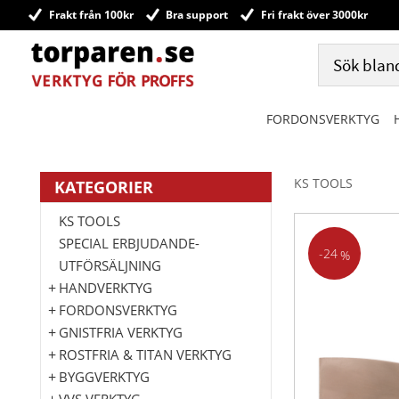
Frakt från 100kr
Bra support
Fri frakt över 3000kr
FORDONSVERKTYG
KS TOOLS
KATEGORIER
KS TOOLS
SPECIAL ERBJUDANDE-
24
%
UTFÖRSÄLJNING
HANDVERKTYG
FORDONSVERKTYG
GNISTFRIA VERKTYG
ROSTFRIA & TITAN VERKTYG
BYGGVERKTYG
VVS VERKTYG