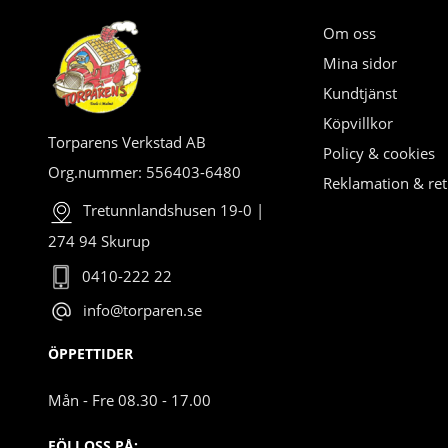
Om oss
Mina sidor
Kundtjänst
Köpvillkor
Torparens Verkstad AB
Policy & cookies
Org.nummer: 556403-6480
Reklamation & ret
Tretunnlandshusen 19-0 |
274 94 Skurup
0410-222 22
info@torparen.se
ÖPPETTIDER
Mån - Fre 08.30 - 17.00
FÖLJ OSS PÅ: