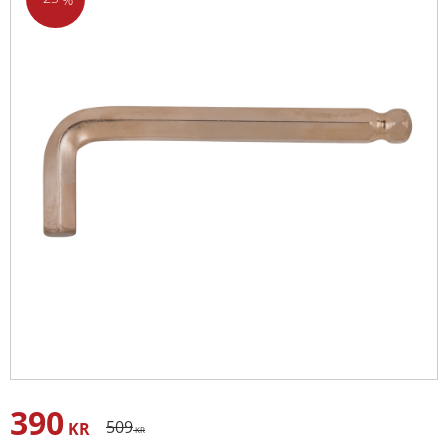
390
Nedsatt pris:
Ordinarie pris:
509
KR
KR