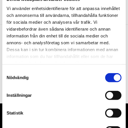
Vi använder enhetsidentifierare för att anpassa innehållet
och annonserna till användarna, tillhandahålla funktioner
för sociala medier och analysera vår trafik. Vi
vidarebefordrar även sådana identifierare och annan
information från din enhet till de sociala medier och
Nyhetsbrev
annons- och analysföretag som vi samarbetar med.
Dessa kan i sin tur kombinera informationen med annan
information som du har tillhandahållit eller som de har
samlat in när du har använt deras tjänster.
Samtyckesval
PRENUMERERA
Nödvändig
Dina personuppgifter behandlas i enlighet med vår
integritetspolicy
.
Inställningar
Statistik
VÅRA LEVERANTÖRER