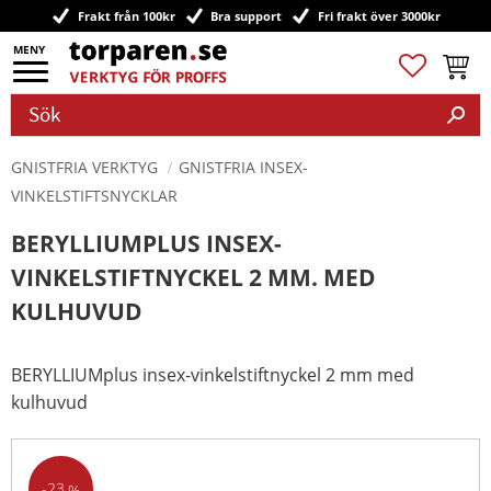
Frakt från 100kr
Bra support
Fri frakt över 3000kr
Meny
Favoriter
Kundv
GNISTFRIA VERKTYG
GNISTFRIA INSEX-
VINKELSTIFTSNYCKLAR
BERYLLIUMPLUS INSEX-
VINKELSTIFTNYCKEL 2 MM. MED
KULHUVUD
BERYLLIUMplus insex-vinkelstiftnyckel 2 mm med
kulhuvud
23
%