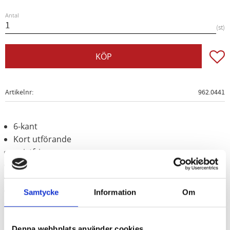
Antal
st
Lägg t
KÖP
Artikelnr
962.0441
6-kant
Kort utförande
gnistfri
explosionsskyddad
korrosionsbeständig
mycket brottsäker
Samtycke
Information
Om
Koppar-beryllium (icke-järn-legering)
Denna webbplats använder cookies