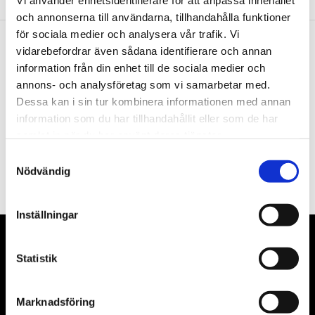
Vi använder enhetsidentifierare för att anpassa innehållet
och annonserna till användarna, tillhandahålla funktioner
för sociala medier och analysera vår trafik. Vi
vidarebefordrar även sådana identifierare och annan
Nyhetsbrev
information från din enhet till de sociala medier och
annons- och analysföretag som vi samarbetar med.
Dessa kan i sin tur kombinera informationen med annan
information som du har tillhandahållit eller som de har
samlat in när du har använt deras tjänster.
PRENUMERERA
Samtyckesval
Nödvändig
Dina personuppgifter behandlas i enlighet med vår
integritetspolicy
.
Inställningar
VÅRA LEVERANTÖRER
Statistik
Våra främsta leverantörer är KS Tools verktyg, ATH billyftar
& däckmaskiner och Master luftmaskiner. Kontakta oss
Marknadsföring