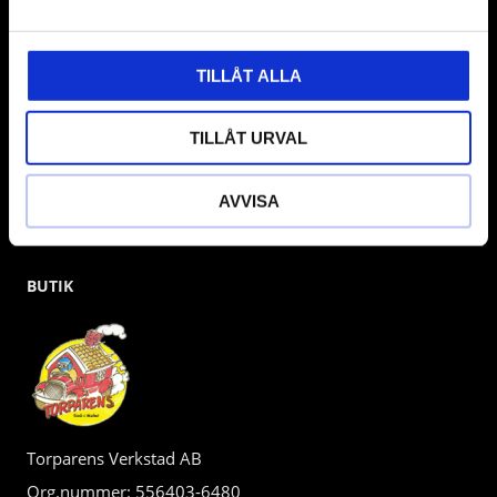
gärna om vad som helst då vi gör vårt yttersta för att hjälpa
kunden.
TILLÅT ALLA
TILLÅT URVAL
AVVISA
BUTIK
Torparens Verkstad AB
Org.nummer: 556403-6480