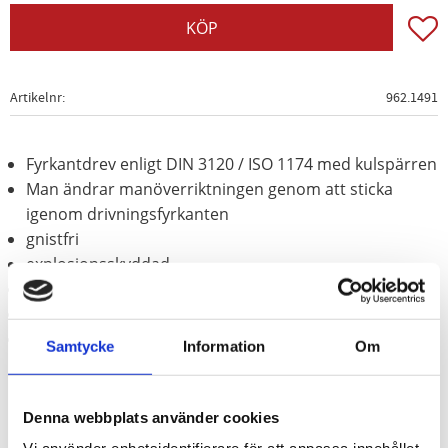
Lägg t
KÖP
Artikelnr
962.1491
Fyrkantdrev enligt DIN 3120 / ISO 1174 med kulspärren
Man ändrar manöverriktningen genom att sticka
igenom drivningsfyrkanten
gnistfri
explosionsskyddad
korrosionsbeständig
mycket brottsäker
Koppar-beryllium (icke-järn-legering)
Samtycke
Information
Om
Denna webbplats använder cookies