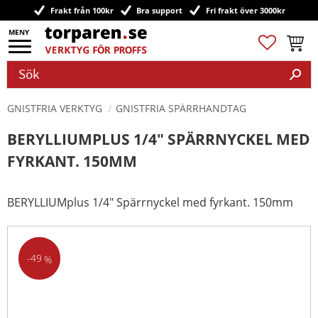
Frakt från 100kr
Bra support
Fri frakt över 3000kr
Meny
Favoriter
Kundv
GNISTFRIA VERKTYG
GNISTFRIA SPÄRRHANDTAG
BERYLLIUMPLUS 1/4" SPÄRRNYCKEL MED
FYRKANT. 150MM
BERYLLIUMplus 1/4" Spärrnyckel med fyrkant. 150mm
49
%