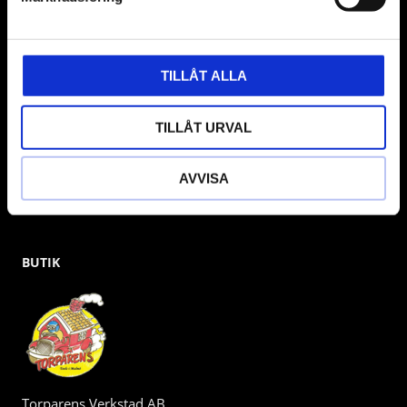
& däckmaskiner och Master luftmaskiner. Kontakta oss
gärna om vad som helst då vi gör vårt yttersta för att hjälpa
kunden.
TILLÅT ALLA
TILLÅT URVAL
AVVISA
BUTIK
Torparens Verkstad AB