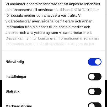
Vi använder enhetsidentifierare för att anpassa innehållet
och annonserna till användarna, tillhandahålla funktioner
för sociala medier och analysera vår trafik. Vi
vidarebefordrar även sådana identifierare och annan
information från din enhet till de sociala medier och
Nyhetsbrev
annons- och analysföretag som vi samarbetar med.
Dessa kan i sin tur kombinera informationen med annan
information som du har tillhandahållit eller som de har
samlat in när du har använt deras tjänster.
PRENUMERERA
Samtyckesval
Nödvändig
Dina personuppgifter behandlas i enlighet med vår
integritetspolicy
.
Inställningar
VÅRA LEVERANTÖRER
Statistik
Våra främsta leverantörer är KS Tools verktyg, ATH billyftar
Marknadsföring