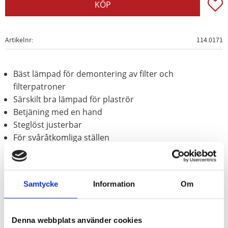
Lägg t
KÖP
Artikelnr
114.0171
Bäst lämpad för demontering av filter och
filterpatroner
Särskilt bra lämpad för plaströr
Betjäning med en hand
Steglöst justerbar
För svåråtkomliga ställen
glidfast. gummerad bomull-textilband
Med metallhandtag
Kromad
Samtycke
Information
Om
Krom vanadium
Denna webbplats använder cookies