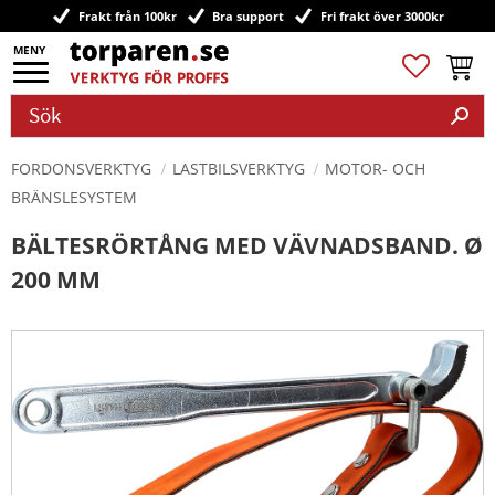
Frakt från 100kr
Bra support
Fri frakt över 3000kr
Meny
Favoriter
Kundv
FORDONSVERKTYG
LASTBILSVERKTYG
MOTOR- OCH
BRÄNSLESYSTEM
BÄLTESRÖRTÅNG MED VÄVNADSBAND. Ø
200 MM