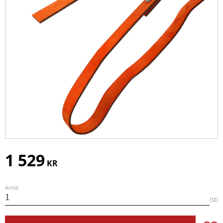
1 529
KR
Antal
st