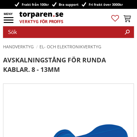
Frakt från 100kr
Bra support
Fri frakt över 3000kr
Meny
Favoriter
Kundv
HANDVERKTYG
EL- OCH ELEKTRONIKVERKTYG
AVSKALNINGSTÅNG FÖR RUNDA
KABLAR. 8 - 13MM