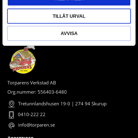
TILLÅT URVAL
AVVISA
BUTIK
Torparens Verkstad AB
Org.nummer: 556403-6480
Tretunnlandshusen 19-0 | 274 94 Skurup
0410-222 22
info@torparen.se