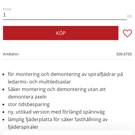
Antal
st
Lägg t
KÖP
Artikelnr
500.8765
för montering och demontering av spiralfjädrar på
ledarms- och multiledsaxlar
Säker montering och demontering utan att
demontera axeln
stor tidsbesparing
ny. utökad version med förlängd spännväg
lämplig fjäderplatta för säker fasthållning av
fjäderspiraler
Spänner fjädern säkert i fjädercentret