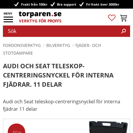
Frakt från 100kr
Bra support
Fri frakt över 3000kr
Meny
Favoriter
Kundv
FORDONSVERKTYG
BILVERKTYG
FJÄDER- OCH
STÖTDÄMPARE
AUDI OCH SEAT TELESKOP-
CENTRERINGSNYCKEL FÖR INTERNA
FJÄDRAR. 11 DELAR
Audi och Seat teleskop-centreringsnyckel för interna
fjädrar 11 delar
50
%