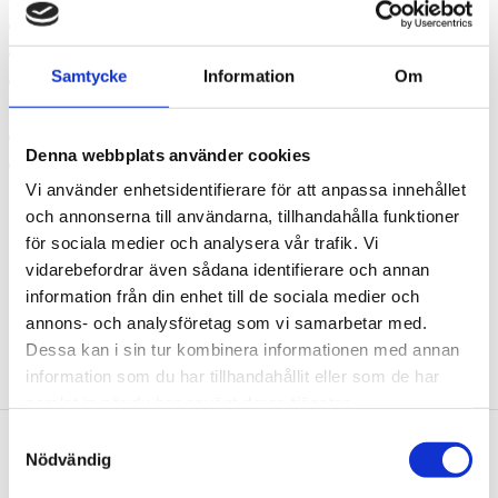
Bra positionering tack vare kompakt konstruktion
Överbelastningsskydd tack vare torsions-drivelement
Samtycke
Information
Om
Användbar i fordon med väldigt små
åtkomstöppningar
Fjäderhållare med speciell geometri och skyddsbackar
Denna webbplats använder cookies
I stabil plastlåda
Vi använder enhetsidentifierare för att anpassa innehållet
Användningsområden:
Audi
A4 B7 (8E). A4 B8 (8K). A5 (8T). A6
och annonserna till användarna, tillhandahålla funktioner
(C7 / 4G). A7 (C7 / 4G). Q5 (8R) och
Seat
Exeo (3R) med
för sociala medier och analysera vår trafik. Vi
framhjulsdrivning
vidarebefordrar även sådana identifierare och annan
information från din enhet till de sociala medier och
annons- och analysföretag som vi samarbetar med.
Dessa kan i sin tur kombinera informationen med annan
information som du har tillhandahållit eller som de har
samlat in när du har använt deras tjänster.
Samtyckesval
Nödvändig
Nyhetsbrev