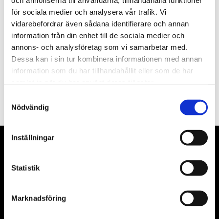
och annonserna till användarna, tillhandahålla funktioner
för sociala medier och analysera vår trafik. Vi
Nyhetsbrev
vidarebefordrar även sådana identifierare och annan
information från din enhet till de sociala medier och
annons- och analysföretag som vi samarbetar med.
Dessa kan i sin tur kombinera informationen med annan
information som du har tillhandahållit eller som de har
PRENUMERERA
samlat in när du har använt deras tjänster.
Samtyckesval
Dina personuppgifter behandlas i enlighet med vår
integritetspolicy
.
Nödvändig
Inställningar
VÅRA LEVERANTÖRER
Statistik
Våra främsta leverantörer är KS Tools verktyg, ATH billyftar
& däckmaskiner och Master luftmaskiner. Kontakta oss
gärna om vad som helst då vi gör vårt yttersta för att hjälpa
Marknadsföring
kunden.