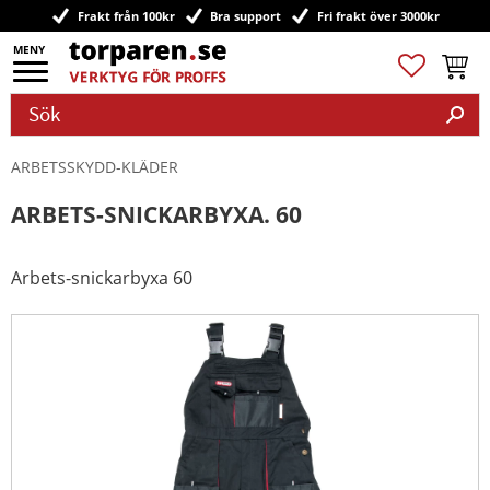
Frakt från 100kr
Bra support
Fri frakt över 3000kr
Meny
Favoriter
Kundv
ARBETSSKYDD-KLÄDER
ARBETS-SNICKARBYXA. 60
Arbets-snickarbyxa 60