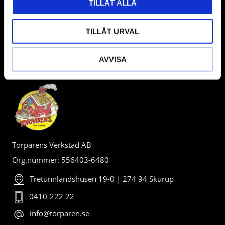
TILLÅT ALLA
TILLÅT URVAL
AVVISA
BUTIK
Torparens Verkstad AB
Org.nummer: 556403-6480
Tretunnlandshusen 19-0 | 274 94 Skurup
0410-222 22
info@torparen.se