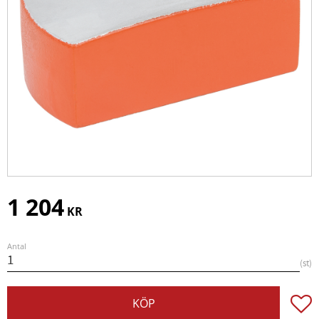
1 204
KR
Antal
st
Lägg t
KÖP