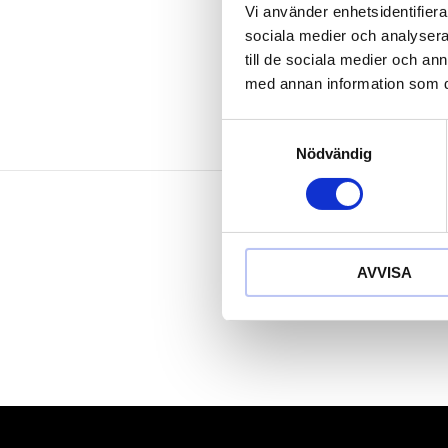
industriinsat
Vi använder enhetsidentifierar
Special-plast
sociala medier och analysera 
till de sociala medier och a
med annan information som du 
Samtyckesval
Nödvändig
AVVISA