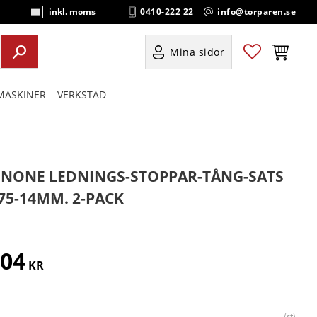
0410-222 22
info@torparen.se
inkl. moms
P
ri
s
Favoriter
Kundvag
Mina sidor
e
r
ASKINER
VERKSTAD
vi
s
a
s
INONE LEDNINGS-STOPPAR-TÅNG-SATS
.75-14MM. 2-PACK
404
KR