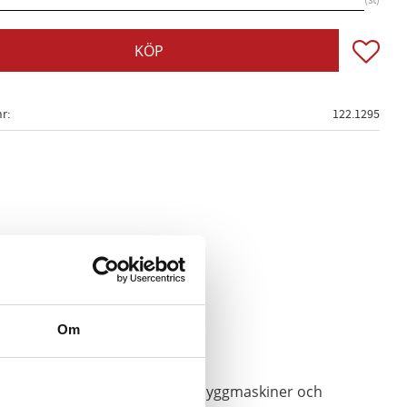
st
Lägg till
KÖP
nr
122.1295
“)
Om
l
don, traktorer, jordbruks- och byggmaskiner och