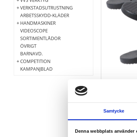
VERKSTADSUTRUSTNING
ARBETSSKYDD-KLÄDER
HANDMASKINER
VIDEOSCOPE
SORTIMENTLÅDOR
ÖVRIGT
BARNAVD.
COMPETITION
KAMPANJBLAD
för enkel till
Roterande ma
Samtycke
Ideal vid und
skyddar från 
Ideal användb
Denna webbplats använder 