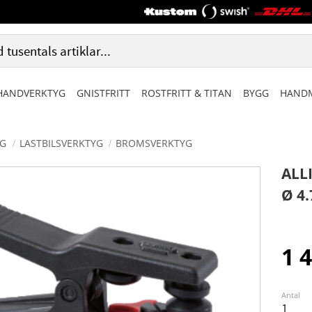
HANDVERKTYG
GNISTFRITT
ROSTFRITT & TITAN
BYGG
HANDM
G
LASTBILSVERKTYG
BROMSVERKTYG
ALL
Ø 4
1 
Antal