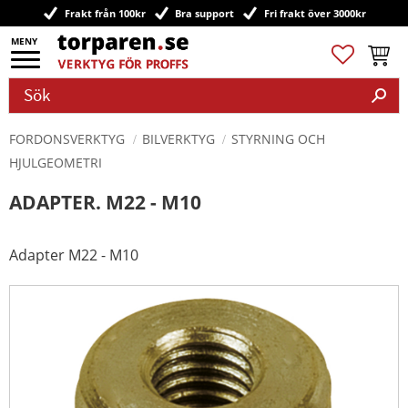
Frakt från 100kr
Bra support
Fri frakt över 3000kr
Meny
Favoriter
Kundv
FORDONSVERKTYG
BILVERKTYG
STYRNING OCH
HJULGEOMETRI
ADAPTER. M22 - M10
Adapter M22 - M10