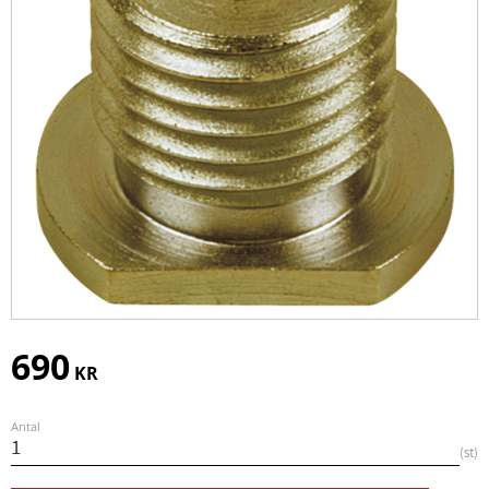
690
KR
Antal
st