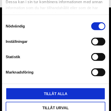
Dessa kan i sin tur kombinera informationen med annan
information som du har tillhandahållit eller som de har
samlat in när du har använt deras tjänster.
VÅRA LEVERANTÖRER
Samtyckesval
Nödvändig
Våra främsta leverantörer är KS Tools verktyg, ATH billyftar
& däckmaskiner och Master luftmaskiner. Kontakta oss
Inställningar
gärna om vad som helst då vi gör vårt yttersta för att hjälpa
kunden.
Statistik
Marknadsföring
TILLÅT ALLA
BUTIK
TILLÅT URVAL