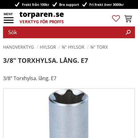
Frakt från 100kr
Bra support
Fri frakt över 3000kr
Meny
Favoriter
Kundv
HANDVERKTYG
HYLSOR
⅜" HYLSOR
⅜" TORX
3/8" TORXHYLSA. LÅNG. E7
3/8" Torxhylsa. lång. E7