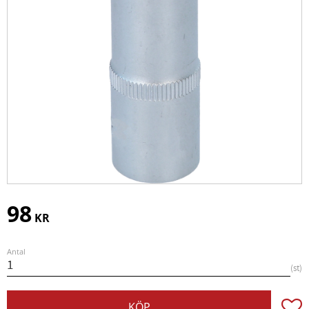
98
KR
Antal
st
Lägg t
KÖP