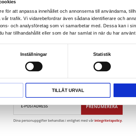
nisk och termisk belastningsförmåga
cookies
yrefast
e för att anpassa innehållet och annonserna till användarna, tillh
slängd
vår trafik. Vi vidarebefordrar även sådana identifierare och anna
nnons- och analysföretag som vi samarbetar med. Dessa kan i sin
har tillhandahållit eller som de har samlat in när du har använt 
Inställningar
Statistik
Nyhetsbrev
TILLÅT URVAL
PRENUMERERA
Dina personuppgifter behandlas i enlighet med vår
integritetspolicy
.