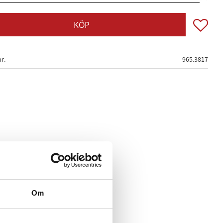
Lägg till
KÖP
nr
965.3817
Om