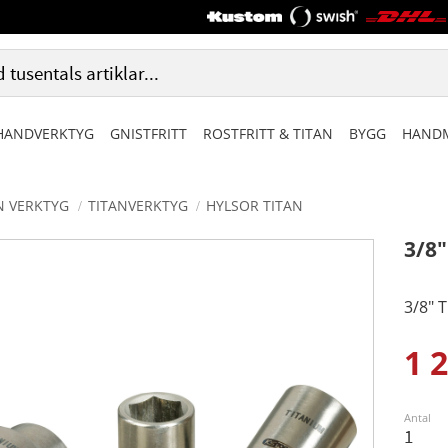
HANDVERKTYG
GNISTFRITT
ROSTFRITT & TITAN
BYGG
HANDM
N VERKTYG
TITANVERKTYG
HYLSOR TITAN
3/8
3/8" 
1 
Ned
Antal