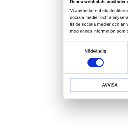
extremt meka
Denna webbplats använder 
Rostfri och s
Vi använder enhetsidentifierar
Extra lång liv
sociala medier och analysera 
Titanium
till de sociala medier och a
med annan information som du 
Samtyckesval
Nödvändig
AVVISA