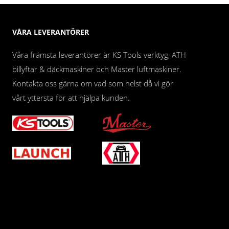
VÅRA LEVERANTÖRER
Våra främsta leverantörer är KS Tools verktyg, ATH
billyftar & däckmaskiner och Master luftmaskiner.
Kontakta oss gärna om vad som helst då vi gör
vårt yttersta för att hjälpa kunden.