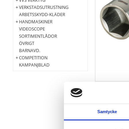
VERKSTADSUTRUSTNING
ARBETSSKYDD-KLÄDER
HANDMASKINER
VIDEOSCOPE
SORTIMENTLÅDOR
ÖVRIGT
BARNAVD.
COMPETITION
KAMPANJBLAD
6-kant
I enlighet me
Innerfyrkant 
Samtycke
100% antimag
lätt (ca. 42% l