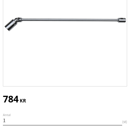
784
KR
Antal
st