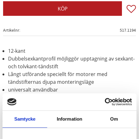
Lägg t
KÖP
Artikelnr
517.1194
12-kant
Dubbelsexkantprofil möjliggör upptagning av sexkant-
och tolvkant-tändstift
Långt utförande speciellt för motorer med
tändstifternas djupa monteringsläge
universalt användbar
Med länk
Med hållargummi för att hålla tändstifterna
Innerfyrkantsdrev enligt DIN 3120 / ISO 1174
Samtycke
Information
Om
Matt satinerat
Krom vanadium