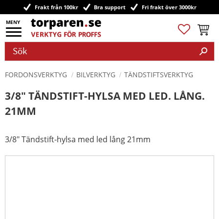
Frakt från 100kr
Bra support
Fri frakt över 3000kr
Meny
Favoriter
Kundv
FORDONSVERKTYG
BILVERKTYG
TÄNDSTIFTSVERKTYG
3/8" TÄNDSTIFT-HYLSA MED LED. LÅNG.
21MM
3/8" Tändstift-hylsa med led lång 21mm