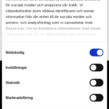
för sociala medier och analysera vår trafik. Vi
Nyhetsbrev
vidarebefordrar även sådana identifierare och annan
information från din enhet till de sociala medier och
annons- och analysföretag som vi samarbetar med.
Dessa kan i sin tur kombinera informationen med annan
information som du har tillhandahållit eller som de har
PRENUMERERA
samlat in när du har använt deras tjänster.
Dina personuppgifter behandlas i enlighet med vår
integritetspolicy
.
Samtyckesval
Nödvändig
Inställningar
VÅRA LEVERANTÖRER
Statistik
Våra främsta leverantörer är KS Tools verktyg, ATH billyftar
& däckmaskiner och Master luftmaskiner. Kontakta oss
gärna om vad som helst då vi gör vårt yttersta för att hjälpa
Marknadsföring
kunden.