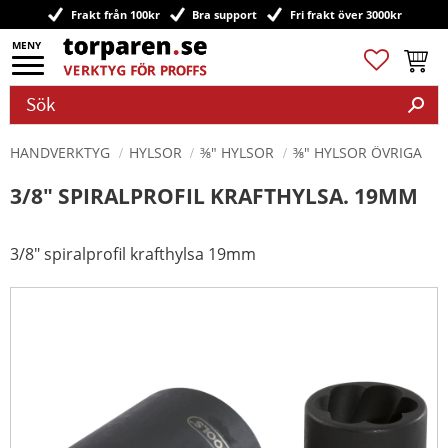
Frakt från 100kr
Bra support
Fri frakt över 3000kr
Meny
Favoriter
Kundv
HANDVERKTYG
HYLSOR
⅜" HYLSOR
⅜" HYLSOR ÖVRIGA
3/8" SPIRALPROFIL KRAFTHYLSA. 19MM
3/8" spiralprofil krafthylsa 19mm