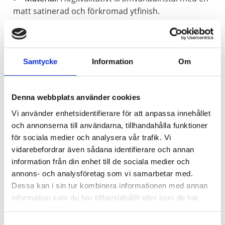
matt satinerad och förkromad ytfinish.
Användning
: Endast avsedd för manuellt arbete
med spärrskaft eller handtag (får inte användas med
slående mutterdragare).
Förvaring
: Hylsorna levereras monterade på en
Samtycke
Information
Om
praktisk
klämlist i metall.
Denna webbplats använder cookies
Satsen täcker alla de vanligaste förekommande
metriska storlekarna för mindre och medeltung
Vi använder enhetsidentifierare för att anpassa innehållet
mekanik:
och annonserna till användarna, tillhandahålla funktioner
8 mm, 9 mm, 10 mm, 11 mm, 12 mm, 13 mm, 14
för sociala medier och analysera vår trafik. Vi
mm, 15 mm, 16 mm, 17 mm och 19 mm.
vidarebefordrar även sådana identifierare och annan
information från din enhet till de sociala medier och
Detta är en av basprodukterna i KS Tools sortiment
annons- och analysföretag som vi samarbetar med.
Dessa kan i sin tur kombinera informationen med annan
information som du har tillhandahållit eller som de har
samlat in när du har använt deras tjänster.
Samtyckesval