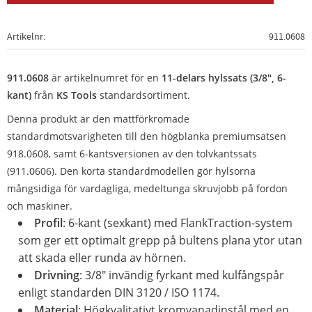
Artikelnr
911.0608
911.0608
är artikelnumret för en
11-delars hylssats (3/8", 6-
kant)
från
KS Tools
standardsortiment.
Denna produkt är den mattförkromade
standardmotsvarigheten till den högblanka premiumsatsen
918.0608, samt 6-kantsversionen av den tolvkantssats
(911.0606). Den korta standardmodellen gör hylsorna
mångsidiga för vardagliga, medeltunga skruvjobb på fordon
och maskiner.
Profil
: 6-kant (sexkant) med FlankTraction-system
som ger ett optimalt grepp på bultens plana ytor utan
att skada eller runda av hörnen.
Drivning
: 3/8" invändig fyrkant med kulfångspår
enligt standarden DIN 3120 / ISO 1174.
Material
: Högkvalitativt kromvanadinstål med en