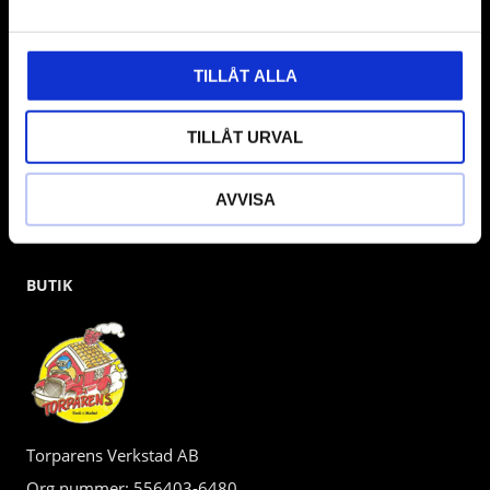
gärna om vad som helst då vi gör vårt yttersta för att hjälpa
kunden.
TILLÅT ALLA
TILLÅT URVAL
AVVISA
BUTIK
Torparens Verkstad AB
Org.nummer: 556403-6480