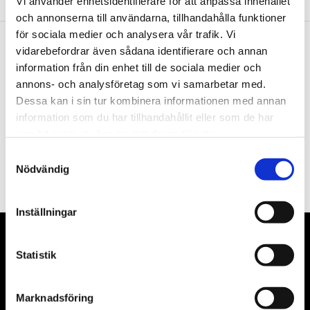
Vi använder enhetsidentifierare för att anpassa innehållet
och annonserna till användarna, tillhandahålla funktioner
för sociala medier och analysera vår trafik. Vi
vidarebefordrar även sådana identifierare och annan
Nyhetsbrev
information från din enhet till de sociala medier och
annons- och analysföretag som vi samarbetar med.
Dessa kan i sin tur kombinera informationen med annan
information som du har tillhandahållit eller som de har
samlat in när du har använt deras tjänster.
PRENUMERERA
Samtyckesval
Nödvändig
Dina personuppgifter behandlas i enlighet med vår
integritetspolicy
.
Inställningar
VÅRA LEVERANTÖRER
Statistik
Våra främsta leverantörer är KS Tools verktyg, ATH billyftar
& däckmaskiner och Master luftmaskiner. Kontakta oss
Marknadsföring