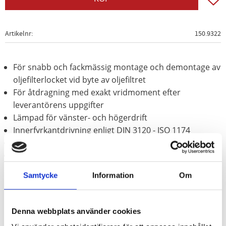
Artikelnr
150.9322
För snabb och fackmässig montage och demontage av
oljefilterlocket vid byte av oljefiltret
För åtdragning med exakt vridmoment efter
leverantörens uppgifter
Lämpad för vänster- och högerdrift
Innerfyrkantdrivning enligt DIN 3120 - ISO 1174
för manuell hantering
lackerade ytor
Samtycke
Information
Om
Användningsområden / för:
Mazda
.
Ford
.
Subaru
osv.
Denna webbplats använder cookies