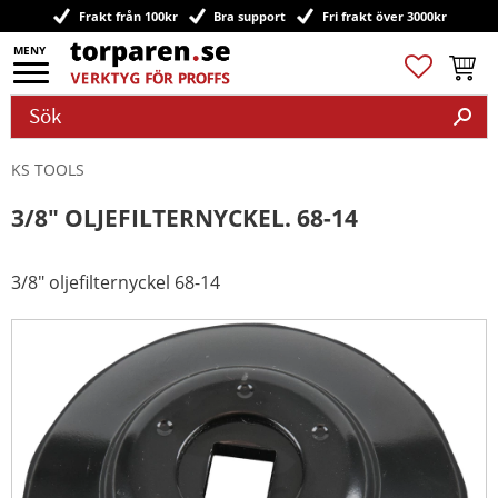
Frakt från 100kr
Bra support
Fri frakt över 3000kr
Meny
Favoriter
Kundv
KS TOOLS
3/8" OLJEFILTERNYCKEL. 68-14
3/8" oljefilternyckel 68-14