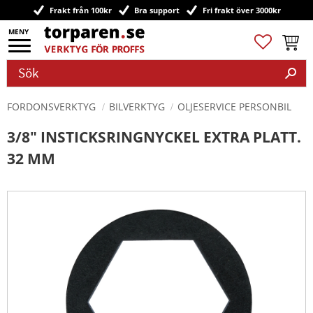
Frakt från 100kr
Bra support
Fri frakt över 3000kr
Meny
Favoriter
Kundv
FORDONSVERKTYG
BILVERKTYG
OLJESERVICE PERSONBIL
3/8" INSTICKSRINGNYCKEL EXTRA PLATT.
32 MM