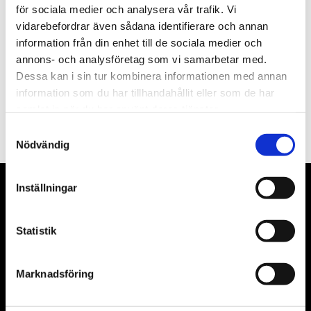
för sociala medier och analysera vår trafik. Vi
Nyhetsbrev
vidarebefordrar även sådana identifierare och annan
information från din enhet till de sociala medier och
annons- och analysföretag som vi samarbetar med.
Dessa kan i sin tur kombinera informationen med annan
information som du har tillhandahållit eller som de har
PRENUMERERA
samlat in när du har använt deras tjänster.
Dina personuppgifter behandlas i enlighet med vår
integritetspolicy
.
Samtyckesval
Nödvändig
Inställningar
VÅRA LEVERANTÖRER
Våra främsta leverantörer är KS Tools verktyg, ATH billyftar
Statistik
& däckmaskiner och Master luftmaskiner. Kontakta oss
gärna om vad som helst då vi gör vårt yttersta för att hjälpa
Marknadsföring
kunden.