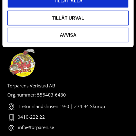
TILLÅT ALLA
TILLÅT URVAL
AVVISA
BUTIK
Torparens Verkstad AB
Org.nummer: 556403-6480
Tretunnlandshusen 19-0 | 274 94 Skurup
0410-222 22
info@torparen.se