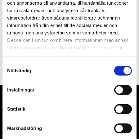
och annonserna till användarna, tillhandahålla funktioner
för sociala medier och analysera vår trafik. Vi
Nyhetsbrev
vidarebefordrar även sådana identifierare och annan
information från din enhet till de sociala medier och
annons- och analysföretag som vi samarbetar med.
Dessa kan i sin tur kombinera informationen med annan
information som du har tillhandahållit eller som de har
PRENUMERERA
samlat in när du har använt deras tjänster.
Samtyckesval
Dina personuppgifter behandlas i enlighet med vår
integritetspolicy
.
Nödvändig
Inställningar
VÅRA LEVERANTÖRER
Statistik
Våra främsta leverantörer är KS Tools verktyg, ATH billyftar
& däckmaskiner och Master luftmaskiner. Kontakta oss
Marknadsföring
gärna om vad som helst då vi gör vårt yttersta för att hjälpa