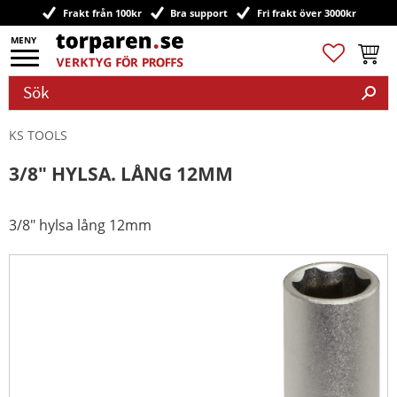
Frakt från 100kr
Bra support
Fri frakt över 3000kr
Meny
Favoriter
Kundv
KS TOOLS
3/8" HYLSA. LÅNG 12MM
3/8" hylsa lång 12mm