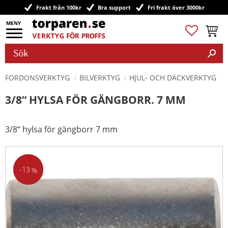
Frakt från 100kr
Bra support
Fri frakt över 3000kr
Meny
Favoriter
Kundv
FORDONSVERKTYG
BILVERKTYG
HJUL- OCH DÄCKVERKTYG
3/8“ HYLSA FÖR GÄNGBORR. 7 MM
3/8“ hylsa för gängborr 7 mm
13
%