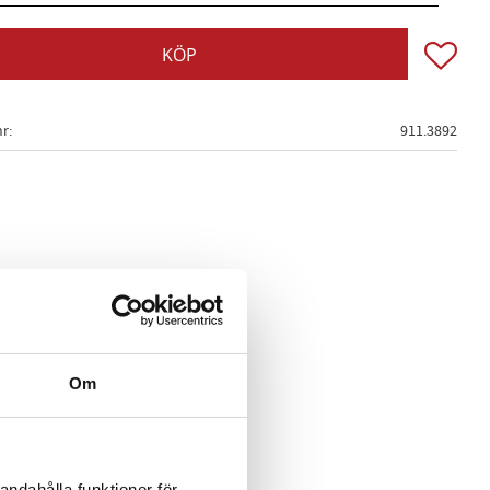
Lägg till
KÖP
nr
911.3892
Om
andahålla funktioner för