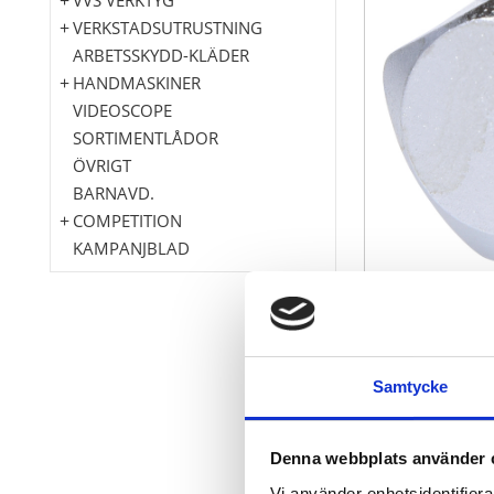
VERKSTADSUTRUSTNING
ARBETSSKYDD-KLÄDER
HANDMASKINER
VIDEOSCOPE
SORTIMENTLÅDOR
ÖVRIGT
BARNAVD.
COMPETITION
KAMPANJBLAD
DIN 3123 / IS
Samtycke
Fyrkantdrivni
Innerfyrkant 
för manuell 
Denna webbplats använder 
Matt satinera
Vi använder enhetsidentifierar