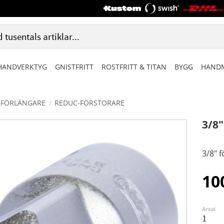
HANDVERKTYG
GNISTFRITT
ROSTFRITT & TITAN
BYGG
HANDM
FÖRLÄNGARE
REDUC-FÖRSTORARE
3/8
3/8" 
10
Antal