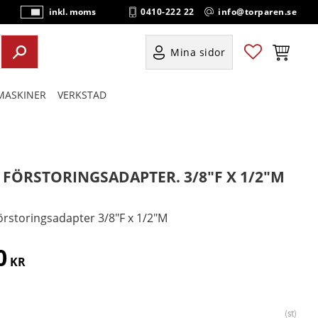
0410-222 22
info@torparen.se
inkl. moms
P
ri
s
Favoriter
Kundvag
Mina sidor
e
r
ASKINER
VERKSTAD
vi
s
a
s
" FÖRSTORINGSADAPTER. 3/8"F X 1/2"M
förstoringsadapter 3/8"F x 1/2"M
0
KR
st