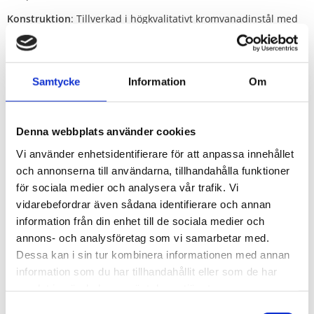
Konstruktion
: Tillverkad i högkvalitativt kromvanadinstål med
fast inpressade och förnicklade bitinsatser. Hylsans bas är
räfflad för att underlätta manuell rotation med fingrarna.
Användning
: Endast avsedd för manuellt arbete med
Samtycke
Information
Om
spärrskaft eller handtag
(får absolut inte användas på slående
mutterdragare).
Denna webbplats använder cookies
Förvaring
: Hylsorna levereras monterade på en praktisk
klämlist i metall.
Vi använder enhetsidentifierare för att anpassa innehållet
och annonserna till användarna, tillhandahålla funktioner
Satsen täcker de mest frekvent använda metriska
för sociala medier och analysera vår trafik. Vi
standardstorlekarna för insexbultar:
vidarebefordrar även sådana identifierare och annan
4 mm, 5 mm, 6 mm, 7 mm, 8 mm, 10 mm och 12 mm.
information från din enhet till de sociala medier och
annons- och analysföretag som vi samarbetar med.
Satsen är en riktig storsäljare.
Dessa kan i sin tur kombinera informationen med annan
information som du har tillhandahållit eller som de har
samlat in när du har använt deras tjänster.
Samtyckesval