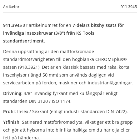
Artikelnr
911.3945
911.3945
är artikelnumret för en
7-delars bitshylssats för
invändiga insexskruvar (3/8") från KS Tools
standardsortiment.
Denna uppsättning är den mattförkromade
standardmotsvarigheten till den högblanka CHROMEplus®-
satsen (918.3921). Det är en klassisk bassats med raka, korta
insexhylsor (längd 50 mm) som används dagligen vid
servicearbeten på fordon, maskiner och industrianläggningar.
Drivning
: 3/8" invändig fyrkant med kulfångspår enligt
standarden DIN 3120 / ISO 1174.
Profil
: Insex / Sexkant (enligt industristandarden DIN 7422).
Ytfinish
: Satinerad mattförkromad yta, vilket ger ett bra grepp
och gör att hylsorna inte blir lika halkiga om du har olja eller
fett på händerna.