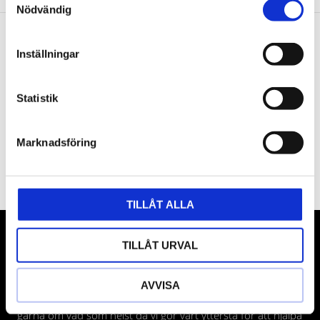
Nödvändig
Nyhetsbrev
Inställningar
Statistik
PRENUMERERA
Marknadsföring
Dina personuppgifter behandlas i enlighet med vår
integritetspolicy
.
TILLÅT ALLA
VÅRA LEVERANTÖRER
TILLÅT URVAL
Våra främsta leverantörer är KS Tools verktyg, ATH billyftar
AVVISA
& däckmaskiner och Master luftmaskiner. Kontakta oss
gärna om vad som helst då vi gör vårt yttersta för att hjälpa